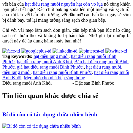
vết bẩn của
hạt điều rang muối nguyên hạt còn vỏ lụa
nó cũng khiến
bạn phải bất ngờ. Rắc chút baking soda lên một miếng vải sạch rồi
chà xát lên vết bẩn trên tường, vết dầu mỡ cáu bẩn lâu ngày sẽ sớm
bị đánh bay, trả lại mảng tường sáng sạch cho gian bếp.
Chỉ với vài mẹo làm sạch đơn giản, căn bếp nhà bạn lúc nào cũng
sạch sẽ thơm tho và không lo bị bám bẩn. Nhớ ghi lại những bí
quyết này để áp dụng hàng ngày bạn nhé!
Tag keywords:
hạt điều rang muối
,
hạt điều rang muối Bình
Phước
,
hạt điều rang muối Anh Khôi
,
Bán hạt điều rang muối Bình
Phước
,
giá hạt điều rang muối Bình Phước
.,
hạt điều rang muối
,
điều rang muối
,
hạt điều rang muối Bình Phước
,
hạt điều rang muối
Anh Khôi
,
Mẹo nhỏ cho nhà bếp sáng bóng
Điều rang muối Anh Khôi
- Đặc sản Bình Phước
Tin liên quan khác được chia sẻ
Bí đỏ còn có tác dụng chữa nhiều bệnh