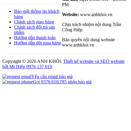
PM
Bảo mật thông tin khách
Website:
www.anhkhoi.vn
hàng
Chính sách giao hàng
Chịu trách nhiệm nội dung Trần
Chính sách đổi trả sản
Công Hiệp
phẩm
Hướng dẫn thanh toán
Bản quyền nội dung website
Hướng dẫn đặt mua hàng
www.anhkhoi.vn
Copyright ©
2026 ANH KHÔI.
Thiết kế website và SEO website
bởi Mr Hiệp 0976 137 019
Yêu cầu email báo giá
Gọi 0376.610.785 nhận báo giá