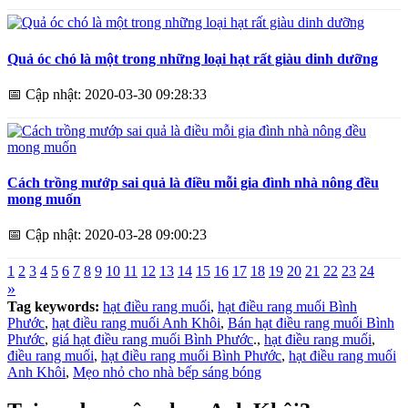
Quả óc chó là một trong những loại hạt rất giàu dinh dưỡng
📅
Cập nhật: 2020-03-30 09:28:33
Cách trồng mướp sai quả là điều mỗi gia đình nhà nông đều
mong muốn
📅
Cập nhật: 2020-03-28 09:00:23
1
2
3
4
5
6
7
8
9
10
11
12
13
14
15
16
17
18
19
20
21
22
23
24
»
Tag keywords:
hạt điều rang muối
,
hạt điều rang muối Bình
Phước
,
hạt điều rang muối Anh Khôi
,
Bán hạt điều rang muối Bình
Phước
,
giá hạt điều rang muối Bình Phước
.,
hạt điều rang muối
,
điều rang muối
,
hạt điều rang muối Bình Phước
,
hạt điều rang muối
Anh Khôi
,
Mẹo nhỏ cho nhà bếp sáng bóng