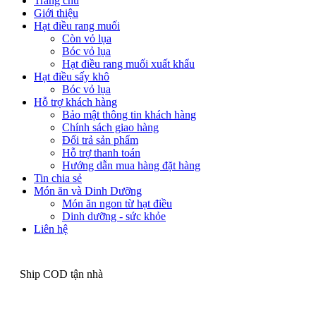
Trang chủ
Giới thiệu
Hạt điều rang muối
Còn vỏ lụa
Bóc vỏ lụa
Hạt điều rang muối xuất khẩu
Hạt điều sấy khô
Bóc vỏ lụa
Hỗ trợ khách hàng
Bảo mật thông tin khách hàng
Chính sách giao hàng
Đổi trả sản phẩm
Hỗ trợ thanh toán
Hướng dẫn mua hàng đặt hàng
Tin chia sẻ
Món ăn và Dinh Dưỡng
Món ăn ngon từ hạt điều
Dinh dưỡng - sức khỏe
Liên hệ
Ship COD tận nhà