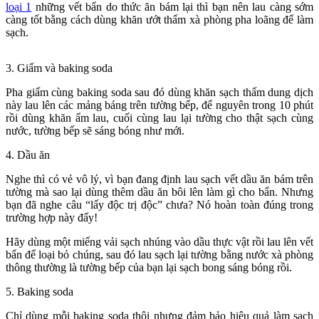
loại 1
những vết bẩn do thức ăn bám lại thì bạn nên lau càng sớm
càng tốt bằng cách dùng khăn ướt thấm xà phòng pha loãng để làm
sạch.
3. Giấm và baking soda
Pha giấm cùng baking soda sau đó dùng khăn sạch thấm dung dịch
này lau lên các mảng báng trên tường bếp, để nguyên trong 10 phút
rồi dùng khăn ẩm lau, cuối cùng lau lại tường cho thật sạch cùng
nước, tường bếp sẽ sáng bóng như mới.
4. Dầu ăn
Nghe thì có vẻ vô lý, vì bạn đang định lau sạch vết dầu ăn bám trên
tường mà sao lại dùng thêm dầu ăn bôi lên làm gì cho bẩn. Nhưng
bạn đã nghe câu “lấy độc trị độc” chưa? Nó hoàn toàn đúng trong
trường hợp này đấy!
Hãy dùng một miếng vải sạch nhúng vào dầu thực vật rồi lau lên vết
bẩn để loại bỏ chúng, sau đó lau sạch lại tường bằng nước xà phòng
thông thường là tường bếp của bạn lại sạch bong sáng bóng rồi.
5. Baking soda
Chỉ dùng mỗi baking soda thôi nhưng đảm bảo hiệu quả làm sạch