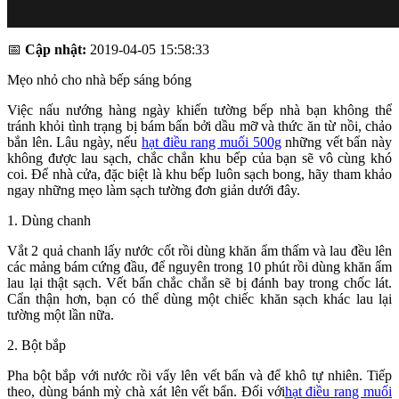
📅
Cập nhật:
2019-04-05 15:58:33
Mẹo nhỏ cho nhà bếp sáng bóng
Việc nấu nướng hàng ngày khiến tường bếp nhà bạn không thể
tránh khỏi tình trạng bị bám bẩn bởi dầu mỡ và thức ăn từ nồi, chảo
bắn lên. Lâu ngày, nếu
hạt điều rang muối 500g
những vết bẩn này
không được lau sạch, chắc chắn khu bếp của bạn sẽ vô cùng khó
coi. Để nhà cửa, đặc biệt là khu bếp luôn sạch bong, hãy tham khảo
ngay những mẹo làm sạch tường đơn giản dưới đây.
1. Dùng chanh
Vắt 2 quả chanh lấy nước cốt rồi dùng khăn ẩm thấm và lau đều lên
các mảng bám cứng đầu, để nguyên trong 10 phút rồi dùng khăn ẩm
lau lại thật sạch. Vết bẩn chắc chắn sẽ bị đánh bay trong chốc lát.
Cẩn thận hơn, bạn có thể dùng một chiếc khăn sạch khác lau lại
tường một lần nữa.
2. Bột bắp
Pha bột bắp với nước rồi vẩy lên vết bẩn và để khô tự nhiên. Tiếp
theo, dùng bánh mỳ chà xát lên vết bẩn. Đối với
hạt điều rang muối