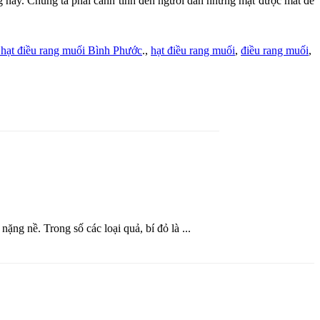
ng này. Chúng ta phải cảnh tỉnh đến người dân những mặt được mất để
 hạt điều rang muối Bình Phước
.,
hạt điều rang muối
,
điều rang muối
,
ng nề. Trong số các loại quả, bí đỏ là ...