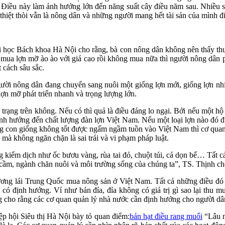
n. Điều này làm ảnh hưởng lớn đến năng suất cây điều năm sau. Nhiều 
hiệt thòi vẫn là nông dân và những người mang hết tài sản của mình đ
học Bách khoa Hà Nội cho rằng, bà con nông dân không nên thấy thươ
thể mua lợn mỡ ào ào với giá cao rồi không mua nữa thì người nông dân
 cách sâu sắc.
 người nông dân đang chuyển sang nuôi một giống lợn mới, giống lợn n
ợn mỡ phát triển nhanh và trọng lượng lớn.
h trạng trên không. Nếu có thì quả là điều đáng lo ngại. Bởi nếu một 
ẽ ảnh hưởng đến chất lượng đàn lợn Việt Nam. Nếu một loại lợn nào đó đ
ạng con giống không tốt được ngấm ngầm tuồn vào Việt Nam thì cơ quan
mà không ngăn chặn là sai trái và vi phạm pháp luật.
g kiểm dịch như ốc bươu vàng, rùa tai đỏ, chuột túi, cá dọn bể… Tất
a cầm, ngành chăn nuôi và môi trường sống của chúng ta”, TS. Thịnh ch
ương lái Trung Quốc mua nông sản ở Việt Nam. Tất cả những điều đó đ
hưa có định hướng. Ví như bán đỉa, đỉa không có giá trị gì sao lại th
cho rằng các cơ quan quản lý nhà nước cần định hướng cho người dân để
ệp hội Siêu thị Hà Nội bày tỏ quan điểm:
bán hạt điều rang muối
“Lâu na