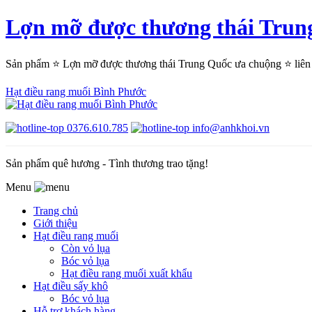
Lợn mỡ được thương thái Tr
Sản phẩm ⭐ Lợn mỡ được thương thái Trung Quốc ưa chuộng ⭐ li
Hạt điều rang muối Bình Phước
0376.610.785
info@anhkhoi.vn
Sản phẩm quê hương - Tình thương trao tặng!
Menu
Trang chủ
Giới thiệu
Hạt điều rang muối
Còn vỏ lụa
Bóc vỏ lụa
Hạt điều rang muối xuất khẩu
Hạt điều sấy khô
Bóc vỏ lụa
Hỗ trợ khách hàng