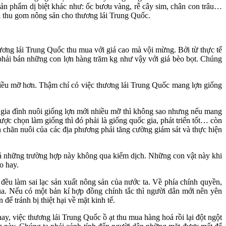
sản phẩm dị biệt khác như: ốc bươu vàng, rễ cây sim, chân con trâu…
i thu gom nông sản cho thương lái Trung Quốc.
ng lái Trung Quốc thu mua với giá cao mà vội mừng. Bởi từ thực tế
 phải bán những con lợn hàng trăm kg như vậy với giá bèo bọt. Chúng
hiều mỡ hơn. Thậm chí có việc thương lái Trung Quốc mang lợn giống
hộ gia đình nuôi giống lợn mới nhiều mỡ thì không sao nhưng nếu mang
ược chọn làm giống thì đó phải là giống quốc gia, phát triển tốt… còn
 chăn nuôi của các địa phương phải tăng cường giám sát và thực hiện
 cả những trường hợp này không qua kiểm dịch. Những con vật này khi
o hay.
ều làm sai lạc sản xuất nông sản của nước ta. Về phía chính quyền,
u mua. Nếu có một bản kí hợp đồng chính tắc thì người dân mới nên yên
 tránh bị thiệt hại về mặt kinh tế.
y, việc thương lái Trung Quốc ồ ạt thu mua hàng hoá rồi lại đột ngột