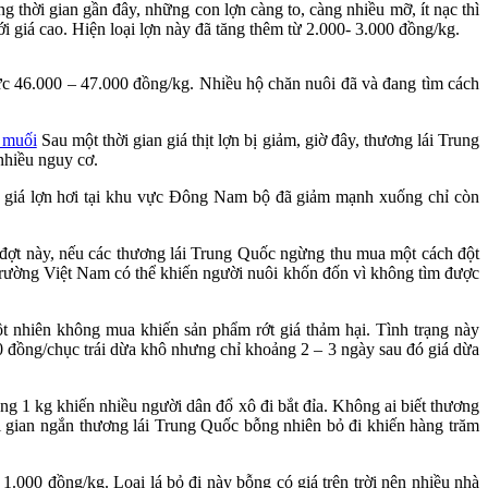
g thời gian gần đây, những con lợn càng to, càng nhiều mỡ, ít nạc thì
giá cao. Hiện loại lợn này đã tăng thêm từ 2.000- 3.000 đồng/kg.
mức 46.000 – 47.000 đồng/kg. Nhiều hộ chăn nuôi đã và đang tìm cách
g muối
Sau một thời gian giá thịt lợn bị giảm, giờ đây, thương lái Trung
nhiều nguy cơ.
ến giá lợn hơi tại khu vực Đông Nam bộ đã giảm mạnh xuống chỉ còn
 đợt này, nếu các thương lái Trung Quốc ngừng thu mua một cách đột
 trường Việt Nam có thể khiến người nuôi khốn đốn vì không tìm được
ột nhiên không mua khiến sản phẩm rớt giá thảm hại. Tình trạng này
00 đồng/chục trái dừa khô nhưng chỉ khoảng 2 – 3 ngày sau đó giá dừa
ng 1 kg khiến nhiều người dân đổ xô đi bắt đỉa. Không ai biết thương
i gian ngắn thương lái Trung Quốc bỗng nhiên bỏ đi khiến hàng trăm
.000 đồng/kg. Loại lá bỏ đi này bỗng có giá trên trời nên nhiều nhà