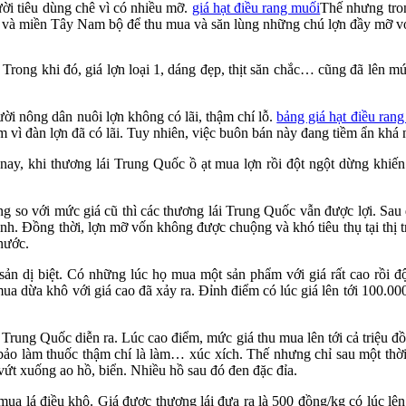
ười tiêu dùng chê vì có nhiều mỡ.
giá hạt điều rang muối
Thế nhưng tron
và miền Tây Nam bộ để thu mua và săn lùng những chú lợn đầy mỡ với 
 Trong khi đó, giá lợn loại 1, dáng đẹp, thịt săn chắc… cũng đã lên 
ười nông dân nuôi lợn không có lãi, thậm chí lỗ.
bảng giá hạt điều ran
vì đàn lợn đã có lãi. Tuy nhiên, việc buôn bán này đang tiềm ẩn khá 
 nay, khi thương lái Trung Quốc ồ ạt mua lợn rồi đột ngột dừng khi
g so với mức giá cũ thì các thương lái Trung Quốc vẫn được lợi. Sau
ạnh. Đồng thời, lợn mỡ vốn không được chuộng và khó tiêu thụ tại thị
nước.
ản dị biệt. Có những lúc họ mua một sản phẩm với giá rất cao rồi đ
 mua dừa khô với giá cao đã xảy ra. Đỉnh điểm có lúc giá lên tới 100.0
 Trung Quốc diễn ra. Lúc cao điểm, mức giá thu mua lên tới cả triệu đồ
 bảo làm thuốc thậm chí là làm… xúc xích. Thế nhưng chỉ sau một thờ
 vứt xuống ao hồ, biển. Nhiều hồ sau đó đen đặc đỉa.
a lá điều khô. Giá được thương lái đưa ra là 500 đồng/kg có lúc lên 1