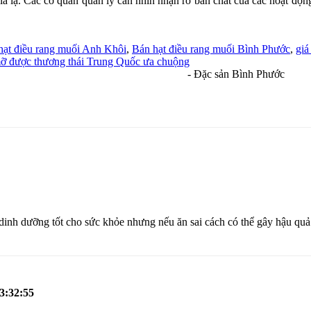
là lạ. Các cơ quan quản lý cần nhìn nhận rõ bản chất của các hoạt độ
hạt điều rang muối Anh Khôi
,
Bán hạt điều rang muối Bình Phước
,
giá
ỡ được thương thái Trung Quốc ưa chuộng
- Đặc sản Bình Phước
dinh dưỡng tốt cho sức khỏe nhưng nếu ăn sai cách có thể gây hậu quả nặ
3:32:55