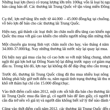
Những loại lợn (heo) có trọng lượng lớn trên 100kg vốn là loại bị ng
bán càng bán dễ. Các thương lái Trung Quốc về tận vùng miền Đông 
Cụ thể, lợn mỡ tăng lên mức từ 44.000 – 45.000 đồng/kg tại chuồng.
vỗ béo lợn để bán cho các thương lái Trung Quốc.
Hiện nay, giá thành các loại thức ăn chăn nuôi đều tăng cao khiến ng
Quốc thu mua với giá cao khiến cho nhiều người nông dân mừng thầm 
Một chuyên gia trong lĩnh vực chăn nuôi cho hay, vào tháng 4 năm
34.000-37.000/kg. Nay những thương lái nước này lại quay lại mua.
Dù hiện nay giá mua của họ có cao hơn so với mặt bằng chung, nhưn
ngột thì giá lợn hơi tại Đông Nam bộ lại đứng trước nguy cơ giảm m
đầu ra. Trong khi đó, lợn nạc lại không đủ để đáp ứng nhu cầu trong 
Trước đó, thương lái Trung Quốc cũng đã thu mua nhiều loại nông s
không phải bây giờ mới diễn ra, năm ngoái tình trạng thương lái thu
khô rớt thảm hại chỉ còn 15.000 đồng/chục.
Vào thời điểm cuối năm 2012, một cơn sốt bắt đỉa bán cho thương lái
lái Trung Quốc mua đỉa làm gì, có người bảo để làm giấy, có người
cân đỉa trở nên vô giá trị và người dân không biết xử lý thế nào đành
Cũng vào thời điểm cuối năm 2012, các thương lái Trung Quốc đến mu