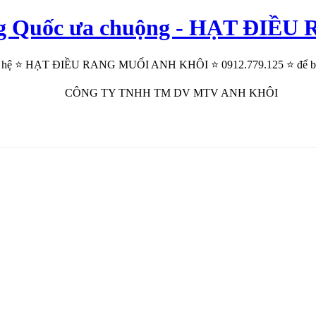
ung Quốc ưa chuộng - HẠT ĐI
ên hệ ⭐ HẠT ĐIỀU RANG MUỐI ANH KHÔI ⭐ 0912.779.125 ⭐ để biết t
CÔNG TY TNHH TM DV MTV ANH KHÔI