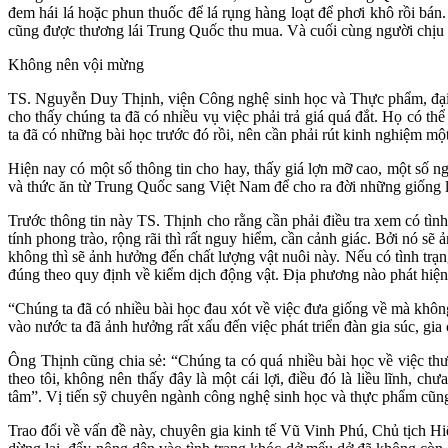
đem hái lá hoặc phun thuốc để lá rụng hàng loạt để phơi khô rồi bá
cũng được thương lái Trung Quốc thu mua. Và cuối cùng người chịu t
Không nên vội mừng
TS. Nguyễn Duy Thịnh, viện Công nghệ sinh học và Thực phẩm, đại 
cho thấy chúng ta đã có nhiều vụ việc phải trả giá quá đắt. Họ có 
ta đã có những bài học trước đó rồi, nên cần phải rút kinh nghiệm một
Hiện nay có một số thông tin cho hay, thấy giá lợn mỡ cao, một số
và thức ăn từ Trung Quốc sang Việt Nam để cho ra đời những giống l
Trước thông tin này TS. Thịnh cho rằng cần phải điều tra xem có tìn
tính phong trào, rộng rãi thì rất nguy hiểm, cần cảnh giác. Bởi nó s
không thì sẽ ảnh hưởng đến chất lượng vật nuôi này. Nếu có tình tr
đúng theo quy định về kiểm dịch động vật. Địa phương nào phát hiện 
“Chúng ta đã có nhiều bài học đau xót về việc đưa giống về mà khôn
vào nước ta đã ảnh hưởng rất xấu đến việc phát triển đàn gia súc, gi
Ông Thịnh cũng chia sẻ: “Chúng ta có quá nhiều bài học về việc th
theo tôi, không nên thấy đây là một cái lợi, điều đó là liều lĩnh, c
tâm”. Vị tiến sỹ chuyên ngành công nghệ sinh học và thực phẩm cũng 
Trao đổi về vấn đề này, chuyên gia kinh tế Vũ Vinh Phú, Chủ tịch Hi