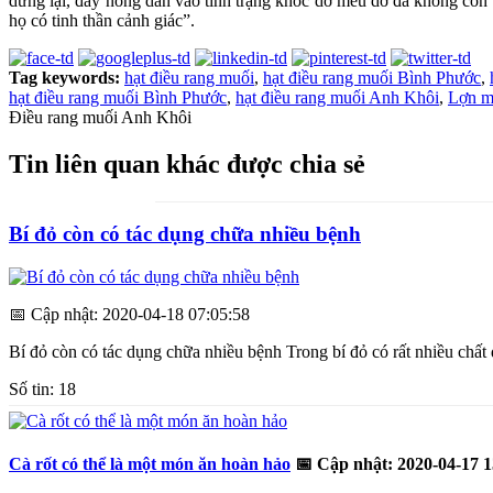
dừng lại, đẩy nông dân vào tình trạng khóc dở mếu dở đã không còn 
họ có tinh thần cảnh giác”.
Tag keywords:
hạt điều rang muối
,
hạt điều rang muối Bình Phước
,
hạt điều rang muối Bình Phước
,
hạt điều rang muối Anh Khôi
,
Lợn m
Điều rang muối Anh Khôi
Tin liên quan khác được chia sẻ
Bí đỏ còn có tác dụng chữa nhiều bệnh
📅
Cập nhật: 2020-04-18 07:05:58
Bí đỏ còn có tác dụng chữa nhiều bệnh Trong bí đỏ có rất nhiều chất 
Số tin: 18
Cà rốt có thể là một món ăn hoàn hảo
📅
Cập nhật: 2020-04-17 1