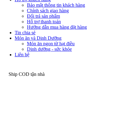
Bảo mật thông tin khách hàng
Chính sách giao hàng
Đổi trả sản phẩm
Hỗ trợ thanh toán
Hướng dẫn mua hàng đặt hàng
Tin chia sẻ
Món ăn và Dinh Dưỡng
Món ăn ngon từ hạt điều
Dinh dưỡng - sức khỏe
Liên hệ
Ship COD tận nhà