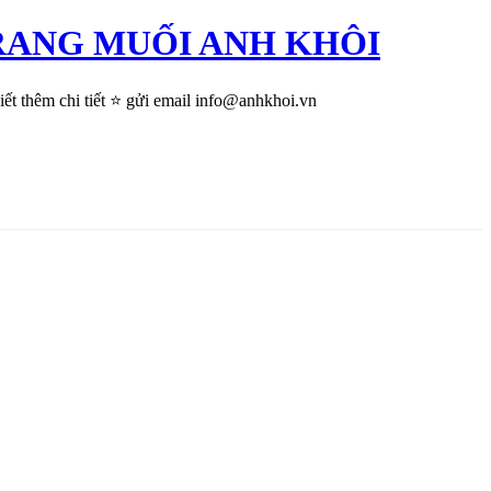
ỀU RANG MUỐI ANH KHÔI
hêm chi tiết ⭐ gửi email info@anhkhoi.vn