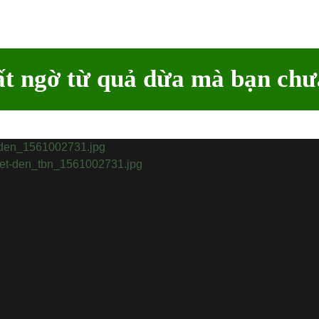
ất ngờ từ quả dừa mà bạn chư
📅
Cập nhật:
Lợi ích bấ
Đi khắp Bế
những hàng
nguồn sống
hiến cả cu
dừa lại kh
là một loại