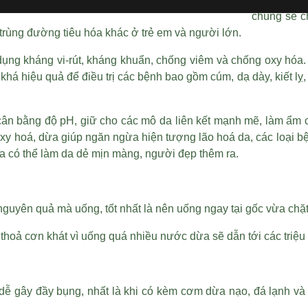
chúng sẽ ch
trùng đường tiêu hóa khác ở trẻ em và người lớn.
ụng kháng vi-rút, kháng khuẩn, chống viêm và chống oxy hóa.
 hiệu quả để điều trị các bệnh bao gồm cúm, dạ dày, kiết lỵ, k
.
, cân bằng độ pH, giữ cho các mô da liên kết mạnh mẽ, làm ẩm
y hoá, dừa giúp ngăn ngừa hiện tượng lão hoá da, các loại bệ
ừa có thể làm da dẻ mịn màng, người đẹp thêm ra.
 nguyên quả mà uống, tốt nhất là nên uống ngay tại gốc vừa chặ
thoả cơn khát vì uống quá nhiều nước dừa sẽ dẫn tới các triệu
dễ gây đầy bụng, nhất là khi có kèm cơm dừa nạo, đá lạnh và 