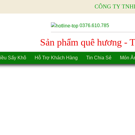
CÔNG TY TNH
0376.610.785
Sản phẩm quê hương - Tì
iều Sấy Khô
Hỗ Trợ Khách Hàng
Tin Chia Sẻ
Món Ă