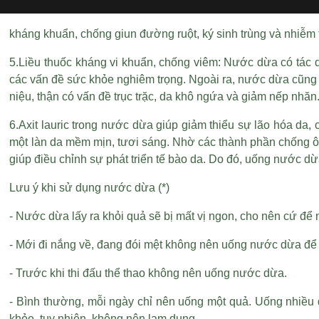
kháng khuẩn, chống giun đường ruột, ký sinh trùng và nhiễm 
5.Liều thuốc kháng vi khuẩn, chống viêm: Nước dừa có tác d
các vấn đề sức khỏe nghiêm trọng. Ngoài ra, nước dừa cũng khá
niệu, thận có vấn đề trục trặc, da khô ngứa và giảm nếp nhăn
6.Axit lauric trong nước dừa giúp giảm thiểu sự lão hóa da
một làn da mềm mịn, tươi sáng. Nhờ các thành phần chống ôx
giúp điều chỉnh sự phát triển tế bào da. Do đó, uống nước d
Lưu ý khi sử dụng nước dừa (*)
- Nước dừa lấy ra khỏi quả sẽ bị mất vị ngon, cho nên cứ để
- Mới đi nắng về, đang đói mệt không nên uống nước dừa để 
- Trước khi thi đấu thể thao không nên uống nước dừa.
- Bình thường, mỗi ngày chỉ nên uống một quả. Uống nhiều 
khỏe, tuy nhiên, không nên lạm dụng.