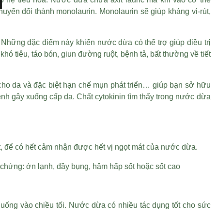
uyển đổi thành monolaurin. Monolaurin sẽ giúp kháng vi-rút,
 Những đặc điểm này khiến nước dừa có thể trợ giúp điều trị
hó tiêu, táo bón, giun đường ruột, bệnh tả, bất thường về tiết
 cho da và đặc biệt hạn chế mụn phát triển… giúp bạn sở hữu
nh gây xuống cấp da. Chất cytokinin tìm thấy trong nước dừa
t, để có hết cảm nhận được hết vị ngọt mát của nước dừa.
 chứng: ớn lạnh, đầy bụng, hâm hấp sốt hoặc sốt cao
uống vào chiều tối. Nước dừa có nhiều tác dụng tốt cho sức