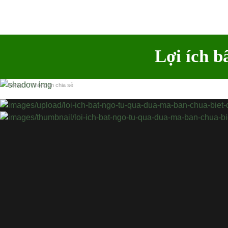
Lợi ích b
Home
›
Thông tin chia sẻ