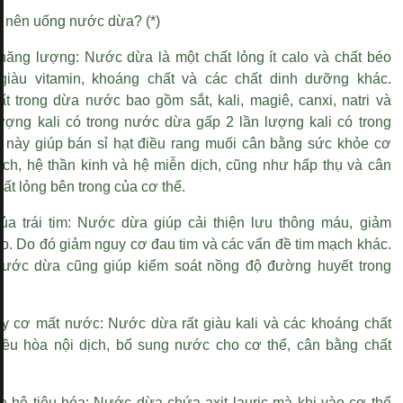
n nên uống nước dừa? (*)
năng lượng: Nước dừa là một chất lỏng ít calo và chất béo
giàu vitamin, khoáng chất và các chất dinh dưỡng khác.
t trong dừa nước bao gồm sắt, kali, magiê, canxi, natri và
ượng kali có trong nước dừa gấp 2 lần lượng kali có trong
u này giúp
bán sỉ hạt điều rang muối
cân bằng sức khỏe cơ
ạch, hệ thần kinh và hệ miễn dịch, cũng như hấp thụ và cân
ất lỏng bên trong của cơ thể.
của trái tim: Nước dừa giúp cải thiện lưu thông máu, giảm
ao. Do đó giảm nguy cơ đau tim và các vấn đề tim mạch khác.
nước dừa cũng giúp kiểm soát nồng độ đường huyết trong
y cơ mất nước: Nước dừa rất giàu kali và các khoáng chất
iều hòa nội dịch, bổ sung nước cho cơ thể, cân bằng chất
ho hệ tiêu hóa: Nước dừa chứa axit lauric mà khi vào cơ thể