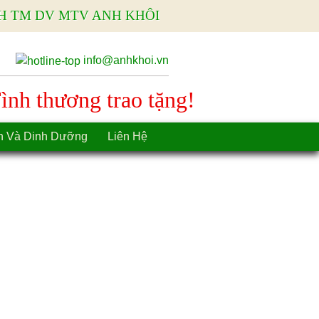
H TM DV MTV ANH KHÔI
info@anhkhoi.vn
nh thương trao tặng!
n Và Dinh Dưỡng
Liên Hệ