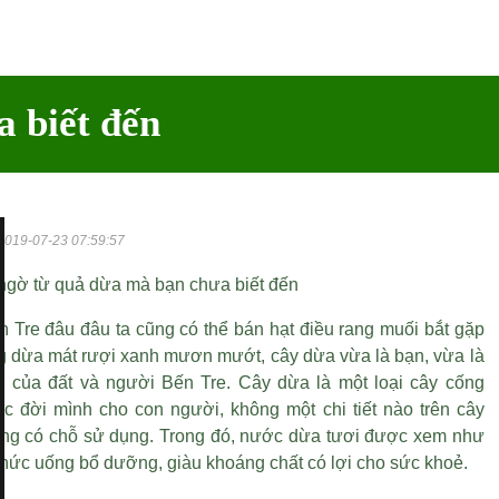
a biết đến
2019-07-23 07:59:57
t ngờ từ quả dừa mà bạn chưa biết đến
n Tre đâu đâu ta cũng có thể
bán hạt điều rang muối
bắt gặp
 dừa mát rượi xanh mươn mướt, cây dừa vừa là bạn, vừa là
 của đất và người Bến Tre. Cây dừa là một loại cây cống
ộc đời mình cho con người, không một chi tiết nào trên cây
ông có chỗ sử dụng. Trong đó, nước dừa tươi được xem như
 thức uống bổ dưỡng, giàu khoáng chất có lợi cho sức khoẻ.