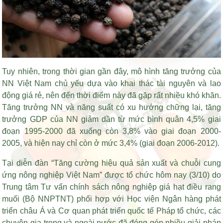
Tuy nhiên, trong thời gian gần đây, mô hình tăng trưởng của
NN Việt Nam chủ yếu dựa vào khai thác tài nguyên và lao
động giá rẻ, nên đến thời điểm này đã gặp rất nhiều khó khăn.
Tăng trưởng NN và năng suất có xu hướng chững lại, tăng
trưởng GDP của NN giảm dần từ mức bình quân 4,5% giai
đoạn 1995-2000 đã xuống còn 3,8% vào giai đoạn 2000-
2005, và hiện nay chỉ còn ở mức 3,4% (giai đoạn 2006-2012).
Tại diễn đàn “Tăng cường hiệu quả sản xuất và chuỗi cung
ứng nông nghiệp Việt Nam” được tổ chức hôm nay (3/10) do
Trung tâm Tư vấn chính sách nông nghiệp
giá hạt điều rang
muối
(Bộ NNPTNT) phối hợp với Học viện Ngân hàng phát
triển châu Á và Cơ quan phát triển quốc tế Pháp tổ chức, các
chuyên gia trong và ngoài nước đã đóng góp nhiều giải pháp