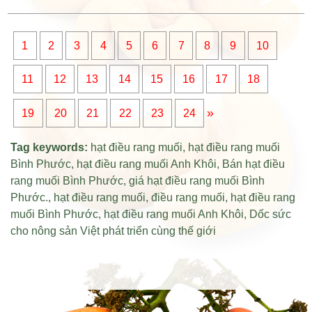
1
2
3
4
5
6
7
8
9
10
11
12
13
14
15
16
17
18
»
19
20
21
22
23
24
Tag keywords:
hạt điều rang muối
,
hạt điều rang muối
Bình Phước
,
hạt điều rang muối Anh Khôi
,
Bán hạt điều
rang muối Bình Phước
,
giá hạt điều rang muối Bình
Phước
.,
hạt điều rang muối
,
điều rang muối
,
hạt điều rang
muối Bình Phước
,
hạt điều rang muối Anh Khôi
,
Dốc sức
cho nông sản Việt phát triển cùng thế giới