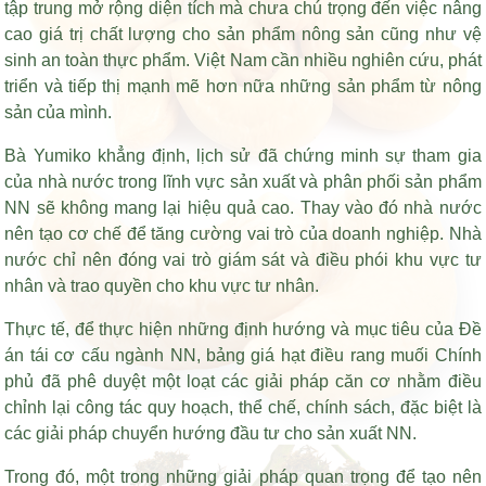
tập trung mở rộng diện tích mà chưa chú trọng đến việc nâng
cao giá trị chất lượng cho sản phẩm nông sản cũng như vệ
sinh an toàn thực phẩm. Việt Nam cần nhiều nghiên cứu, phát
triển và tiếp thị mạnh mẽ hơn nữa những sản phẩm từ nông
sản của mình.
Bà Yumiko khẳng định, lịch sử đã chứng minh sự tham gia
của nhà nước trong lĩnh vực sản xuất và phân phối sản phẩm
NN sẽ không mang lại hiệu quả cao. Thay vào đó nhà nước
nên tạo cơ chế để tăng cường vai trò của doanh nghiệp. Nhà
nước chỉ nên đóng vai trò giám sát và điều phói khu vực tư
nhân và trao quyền cho khu vực tư nhân.
Thực tế, để thực hiện những định hướng và mục tiêu của Đề
án tái cơ cấu ngành NN,
bảng giá hạt điều rang muối
Chính
phủ đã phê duyệt một loạt các giải pháp căn cơ nhằm điều
chỉnh lại công tác quy hoạch, thể chế, chính sách, đặc biệt là
các giải pháp chuyển hướng đầu tư cho sản xuất NN.
Trong đó, một trong những giải pháp quan trọng để tạo nên