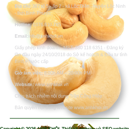
Địa chỉ:
367 tổ 5 - ấp 2 - xã Lộc Điền - huyện Lộc Ninh
- tỉnh Bình Phước
Hotline:
0376.610.785
Email:
info@anhkhoi.vn
Giấy phép kinh doanh - MST: 380 118 6351 - Đăng ký
lần đầu ngày 24/10/2018 do Sở kế hoạch & Đầu tư tỉnh
Bình Phước cấp
Giờ làm việc:
8:00h AM – 20:00h PM
Website:
www.anhkhoi.vn
Chịu trách nhiệm nội dung Trần Công Hiệp
Bản quyền nội dung website www.anhkhoi.vn
Copyright ©
2026 ANH KHÔI.
Thiết kế website và SEO website