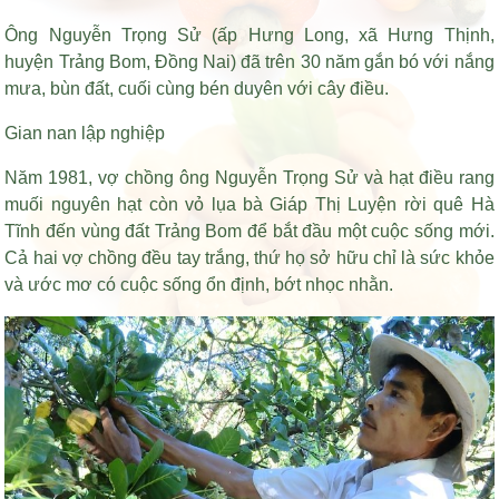
Ông Nguyễn Trọng Sử (ấp Hưng Long, xã Hưng Thịnh,
huyện Trảng Bom, Đồng Nai) đã trên 30 năm gắn bó với nắng
mưa, bùn đất, cuối cùng bén duyên với cây điều.
Gian nan lập nghiệp
Năm 1981, vợ chồng ông Nguyễn Trọng Sử và
hạt điều rang
muối nguyên hạt còn vỏ lụa
bà Giáp Thị Luyện rời quê Hà
Tĩnh đến vùng đất Trảng Bom để bắt đầu một cuộc sống mới.
Cả hai vợ chồng đều tay trắng, thứ họ sở hữu chỉ là sức khỏe
và ước mơ có cuộc sống ổn định, bớt nhọc nhằn.