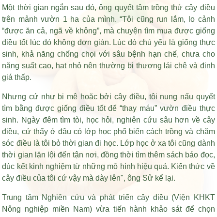
Một thời gian ngắn sau đó, ông quyết tâm trồng thử cây điều
trên mảnh vườn 1 ha của mình. “Tôi cũng run lắm, lo cảnh
“được ăn cả, ngã về không”, mà chuyện tìm mua được giống
điều tốt lúc đó không đơn giản. Lúc đó chủ yếu là giống thực
sinh, khả năng chống chọi với sâu bệnh hạn chế, chưa cho
năng suất cao, hạt nhỏ nên thường bị thương lái chê và định
giá thấp.
Nhưng cứ như bị mê hoặc bởi cây điều, tôi nung nấu quyết
tìm bằng được giống điều tốt để “thay máu” vườn điều thực
sinh. Ngày đêm tìm tòi, học hỏi, nghiên cứu sâu hơn về cây
điều, cứ thấy ở đâu có lớp học phổ biến cách trồng và chăm
sóc điều là tôi bỏ thời gian đi học. Lớp học ở xa tôi cũng dành
thời gian lặn lội đến tận nơi, đồng thời tìm thêm sách báo đọc,
đúc kết kinh nghiệm từ những mô hình hiệu quả. Kiến thức về
cây điều của tôi cứ vậy mà dày lên", ông Sử kể lại.
Trung tâm Nghiên cứu và phát triển cây điều (Viện KHKT
Nông nghiệp miền Nam) vừa tiến hành khảo sát để chọn