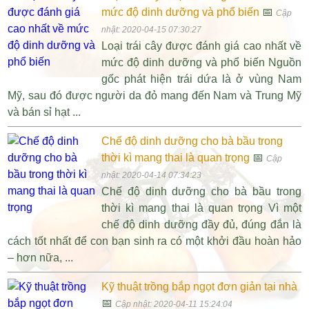
mức độ dinh dưỡng và phổ biến
📅
Cập
nhật: 2020-04-15 07:30:27
Loại trái cây được đánh giá cao nhất về
mức độ dinh dưỡng và phổ biến Nguồn
gốc phát hiện trái dứa là ở vùng Nam
Mỹ, sau đó được người da đỏ mang đến Nam và Trung Mỹ
và bán sỉ hạt ...
Chế độ dinh dưỡng cho bà bầu trong
thời kì mang thai là quan trọng
📅
Cập
nhật: 2020-04-14 07:34:23
Chế độ dinh dưỡng cho bà bầu trong
thời kì mang thai là quan trọng Vì một
chế độ dinh dưỡng đầy đủ, đúng đắn là
cách tốt nhất để con bạn sinh ra có một khởi đầu hoàn hảo
– hơn nữa, ...
Kỹ thuật trồng bắp ngọt đơn giản tại nhà
📅
Cập nhật: 2020-04-11 15:24:04