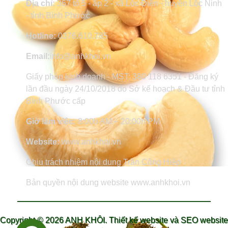
Địa chỉ:
367 tổ 5 - ấp 2 - xã Lộc Điền - huyện Lộc Ninh
- tỉnh Bình Phước
Hotline:
0376.610.785
Email:
info@anhkhoi.vn
Giấy phép kinh doanh - MST: 380 118 6351 - Đăng ký
lần đầu ngày 24/10/2018 do Sở kế hoạch & Đầu tư tỉnh
Bình Phước cấp
Giờ làm việc:
8:00h AM – 20:00h PM
Website:
www.anhkhoi.vn
Chịu trách nhiệm nội dung Trần Công Hiệp
Bản quyền nội dung website www.anhkhoi.vn
Copyright ©
2026 ANH KHÔI.
Thiết kế website và SEO website