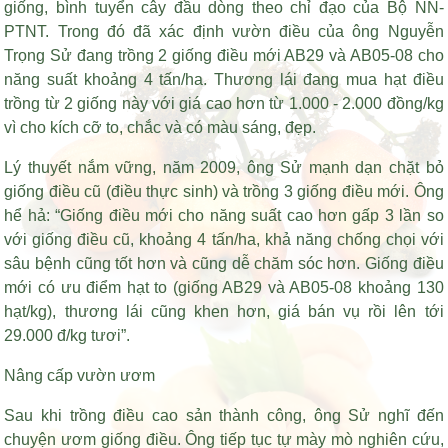
giống, bình tuyển cây đầu dòng theo chỉ đạo của Bộ NN-
PTNT. Trong đó đã xác định vườn điều của ông Nguyễn
Trọng Sử đang trồng 2 giống điều mới AB29 và AB05-08 cho
năng suất khoảng 4 tấn/ha. Thương lái đang mua hạt điều
trồng từ 2 giống này với giá cao hơn từ 1.000 - 2.000 đồng/kg
vì cho kích cỡ to, chắc và có màu sáng, đẹp.
Lý thuyết nắm vững, năm 2009, ông Sử mạnh dạn chặt bỏ
giống điều cũ (điều thực sinh) và trồng 3 giống điều mới. Ông
hể hả: “Giống điều mới cho năng suất cao hơn gấp 3 lần so
với giống điều cũ, khoảng 4 tấn/ha, khả năng chống chọi với
sâu bệnh cũng tốt hơn và cũng dễ chăm sóc hơn. Giống điều
mới có ưu điểm hạt to (giống AB29 và AB05-08 khoảng 130
hạt/kg), thương lái cũng khen hơn, giá bán vụ rồi lên tới
29.000 đ/kg tươi”.
Nâng cấp vườn ươm
Sau khi trồng điều cao sản thành công, ông Sử nghĩ đến
chuyện ươm giống điều. Ông tiếp tục tự mày mò nghiên cứu,