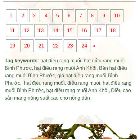
1
2
3
4
5
6
7
8
9
10
11
12
13
14
15
16
17
18
»
19
20
21
22
23
24
Tag keywords:
hạt điều rang muối
,
hạt điều rang muối
Bình Phước
,
hạt điều rang muối Anh Khôi
,
Bán hạt điều
rang muối Bình Phước
,
giá hạt điều rang muối Bình
Phước
.,
hạt điều rang muối
,
điều rang muối
,
hạt điều rang
muối Bình Phước
,
hạt điều rang muối Anh Khôi
,
Điều cao
sản mang năng suất cao cho nông dân