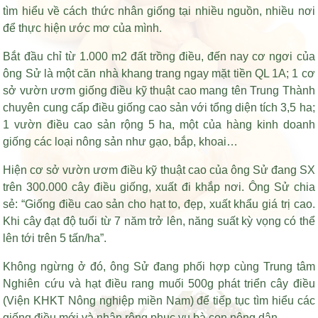
tìm hiểu về cách thức nhân giống tại nhiều nguồn, nhiều nơi
để thực hiện ước mơ của mình.
Bắt đầu chỉ từ 1.000 m2 đất trồng điều, đến nay cơ ngơi của
ông Sử là một căn nhà khang trang ngay mặt tiền QL 1A; 1 cơ
sở vườn ươm giống điều kỹ thuật cao mang tên Trung Thành
chuyên cung cấp điều giống cao sản với tổng diện tích 3,5 ha;
1 vườn điều cao sản rộng 5 ha, một của hàng kinh doanh
giống các loại nông sản như gạo, bắp, khoai…
Hiện cơ sở vườn ươm điều kỹ thuật cao của ông Sử đang SX
trên 300.000 cây điều giống, xuất đi khắp nơi. Ông Sử chia
sẻ: “Giống điều cao sản cho hạt to, đẹp, xuất khẩu giá trị cao.
Khi cây đạt độ tuổi từ 7 năm trở lên, năng suất kỳ vọng có thể
lên tới trên 5 tấn/ha”.
Không ngừng ở đó, ông Sử đang phối hợp cùng Trung tâm
Nghiên cứu và
hạt điều rang muối 500g
phát triển cây điều
(Viện KHKT Nông nghiệp miền Nam) để tiếp tục tìm hiểu các
giống điều mới và nhân rộng phục vụ bà con nông dân.