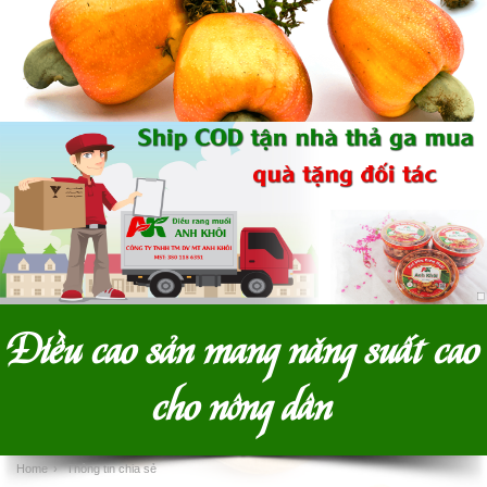
Điều cao sản mang năng suất cao
cho nông dân
Home
›
Thông tin chia sẻ