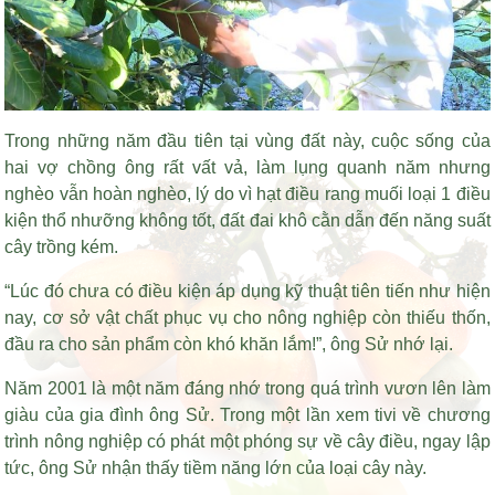
Trong những năm đầu tiên tại vùng đất này, cuộc sống của
hai vợ chồng ông rất vất vả, làm lụng quanh năm nhưng
nghèo vẫn hoàn nghèo, lý do vì
hạt điều rang muối loại 1
điều
kiện thổ nhưỡng không tốt, đất đai khô cằn dẫn đến năng suất
cây trồng kém.
“Lúc đó chưa có điều kiện áp dụng kỹ thuật tiên tiến như hiện
nay, cơ sở vật chất phục vụ cho nông nghiệp còn thiếu thốn,
đầu ra cho sản phẩm còn khó khăn lắm!”, ông Sử nhớ lại.
Năm 2001 là một năm đáng nhớ trong quá trình vươn lên làm
giàu của gia đình ông Sử. Trong một lần xem tivi về chương
trình nông nghiệp có phát một phóng sự về cây điều, ngay lập
tức, ông Sử nhận thấy tiềm năng lớn của loại cây này.