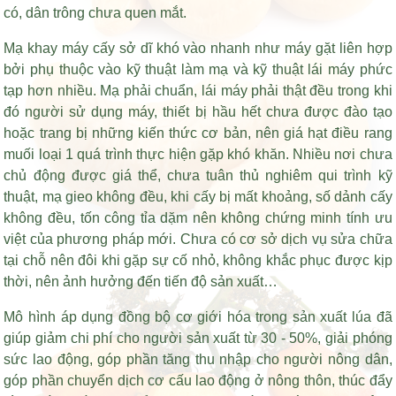
có, dân trông chưa quen mắt.
Mạ khay máy cấy sở dĩ khó vào nhanh như máy gặt liên hợp
bởi phụ thuộc vào kỹ thuật làm mạ và kỹ thuật lái máy phức
tạp hơn nhiều. Mạ phải chuẩn, lái máy phải thật đều trong khi
đó người sử dụng máy, thiết bị hầu hết chưa được đào tạo
hoặc trang bị những kiến thức cơ bản, nên
giá hạt điều rang
muối loại 1
quá trình thực hiện gặp khó khăn. Nhiều nơi chưa
chủ động được giá thể, chưa tuân thủ nghiêm qui trình kỹ
thuật, mạ gieo không đều, khi cấy bị mất khoảng, số dảnh cấy
không đều, tốn công tỉa dặm nên không chứng minh tính ưu
việt của phương pháp mới. Chưa có cơ sở dịch vụ sửa chữa
tại chỗ nên đôi khi gặp sự cố nhỏ, không khắc phục được kịp
thời, nên ảnh hưởng đến tiến độ sản xuất…
Mô hình áp dụng đồng bộ cơ giới hóa trong sản xuất lúa đã
giúp giảm chi phí cho người sản xuất từ 30 - 50%, giải phóng
sức lao động, góp phần tăng thu nhập cho người nông dân,
góp phần chuyển dịch cơ cấu lao động ở nông thôn, thúc đẩy