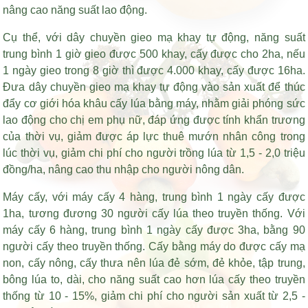
nâng cao năng suất lao động.
Cụ thể, với dây chuyền gieo mạ khay tự động, năng suất
trung bình 1 giờ gieo được 500 khay, cấy được cho 2ha, nếu
1 ngày gieo trong 8 giờ thì được 4.000 khay, cấy được 16ha.
Đưa dây chuyền gieo mạ khay tự động vào sản xuất để thúc
đẩy cơ giới hóa khâu cấy lúa bằng máy, nhằm giải phóng sức
lao động cho chị em phụ nữ, đáp ứng được tính khẩn trương
của thời vụ, giảm được áp lực thuê mướn nhân công trong
lúc thời vụ, giảm chi phí cho người trồng lúa từ 1,5 - 2,0 triệu
đồng/ha, nâng cao thu nhập cho người nông dân.
Máy cấy, với máy cấy 4 hàng, trung bình 1 ngày cấy được
1ha, tương đương 30 người cấy lúa theo truyền thống. Với
máy cấy 6 hàng, trung bình 1 ngày cấy được 3ha, bằng 90
người cấy theo truyền thống. Cấy bằng máy do được cấy mạ
non, cấy nông, cấy thưa nên lúa đẻ sớm, đẻ khỏe, tập trung,
bông lúa to, dài, cho năng suất cao hơn lúa cấy theo truyền
thống từ 10 - 15%, giảm chi phí cho người sản xuất từ 2,5 -