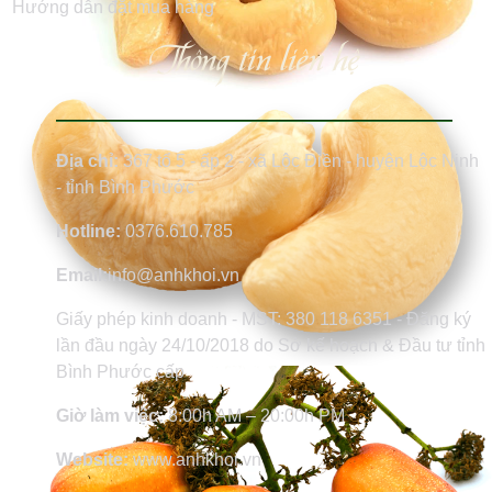
Hướng dẫn đặt mua hàng
Thông tin liên hệ
Địa chỉ:
367 tổ 5 - ấp 2 - xã Lộc Điền - huyện Lộc Ninh
- tỉnh Bình Phước
Hotline:
0376.610.785
Email:
info@anhkhoi.vn
Giấy phép kinh doanh - MST: 380 118 6351 - Đăng ký
lần đầu ngày 24/10/2018 do Sở kế hoạch & Đầu tư tỉnh
Bình Phước cấp
Giờ làm việc:
8:00h AM – 20:00h PM
Website:
www.anhkhoi.vn