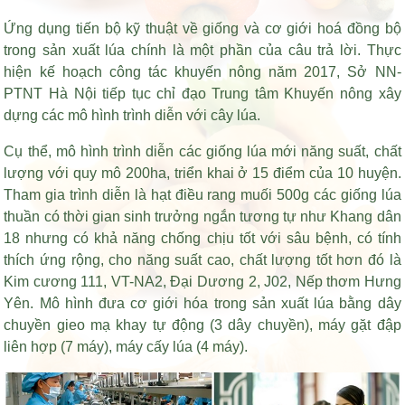
Ứng dụng tiến bộ kỹ thuật về giống và cơ giới hoá đồng bộ
trong sản xuất lúa chính là một phần của câu trả lời. Thực
hiện kế hoạch công tác khuyến nông năm 2017, Sở NN-
PTNT Hà Nội tiếp tục chỉ đạo Trung tâm Khuyến nông xây
dựng các mô hình trình diễn với cây lúa.
Cụ thể, mô hình trình diễn các giống lúa mới năng suất, chất
lượng với quy mô 200ha, triển khai ở 15 điểm của 10 huyện.
Tham gia trình diễn là
hạt điều rang muối 500g
các giống lúa
thuần có thời gian sinh trưởng ngắn tương tự như Khang dân
18 nhưng có khả năng chống chịu tốt với sâu bệnh, có tính
thích ứng rộng, cho năng suất cao, chất lượng tốt hơn đó là
Kim cương 111, VT-NA2, Đại Dương 2, J02, Nếp thơm Hưng
Yên. Mô hình đưa cơ giới hóa trong sản xuất lúa bằng dây
chuyền gieo mạ khay tự động (3 dây chuyền), máy gặt đập
liên hợp (7 máy), máy cấy lúa (4 máy).