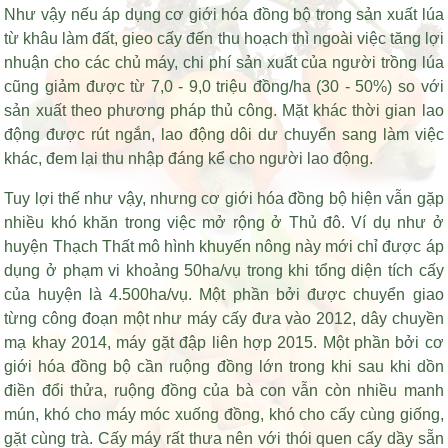
Như vậy nếu áp dụng cơ giới hóa đồng bộ trong sản xuất lúa
từ khâu làm đất, gieo cấy đến thu hoạch thì ngoài việc tăng lợi
nhuận cho các chủ máy, chi phí sản xuất của người trồng lúa
cũng giảm được từ 7,0 - 9,0 triệu đồng/ha (30 - 50%) so với
sản xuất theo phương pháp thủ công. Mặt khác thời gian lao
động được rút ngắn, lao động dôi dư chuyển sang làm việc
khác, đem lại thu nhập đáng kể cho người lao động.
Tuy lợi thế như vậy, nhưng cơ giới hóa đồng bộ hiện vẫn gặp
nhiều khó khăn trong việc mở rộng ở Thủ đô. Ví dụ như ở
huyện Thạch Thất mô hình khuyến nông này mới chỉ được áp
dụng ở phạm vi khoảng 50ha/vụ trong khi tổng diện tích cấy
của huyện là 4.500ha/vụ. Một phần bởi được chuyển giao
từng công đoạn một như máy cấy đưa vào 2012, dây chuyền
mạ khay 2014, máy gặt đập liên hợp 2015. Một phần bởi cơ
giới hóa đồng bộ cần ruộng đồng lớn trong khi sau khi dồn
điền đổi thửa, ruộng đồng của bà con vẫn còn nhiều manh
mún, khó cho máy móc xuống đồng, khó cho cấy cùng giống,
gặt cùng trà. Cấy máy rất thưa nên với thói quen cấy dầy sẵn