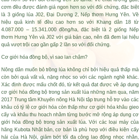
cơm đều được đánh giá ngon hơn so với đối chứng, đặc biệt
là 3 giống lúa J02, Đại Dương 2, Nếp thơm Hưng Yên. Về
hiệu quả kinh tế đều cao hơn so với Khang dân 18 từ
4.087.000 – 15.341.000 đồng/ha, đặc biệt là 2 giống Nếp
thơm Hưng Yên và J02 với giá bán cao, nên đã đem lại hiệu
quả vượt trội cao gần gấp 2 lần so với đối chứng.
Cơ giới hóa đồng bộ, vì sao lan chậm?
Nông dân muốn bỏ trồng lúa không chỉ bởi hiệu quả thấp mà
còn bởi quá vất vả, nặng nhọc so với các ngành nghề khác.
Xác định được mấu chốt đó, từ kết quả đạt được về áp dụng
cơ giới hóa đồng bộ trong sản xuất lúa những năm qua, năm
2017 Trung tâm Khuyến nông Hà Nội tập trung hỗ trợ vào các
khâu có tỷ lệ cơ giới hóa còn thấp như cơ giới hóa khâu gieo
cấy và khâu thu hoạch nhằm từng bước mở rộng áp dụng cơ
giới hóa đồng bộ trong sản xuất lúa. Với các loại máy của
hãng Kubota Nhật bản, cơ bản là phù hợp với điều kiện cấy
hái của Hà Nội, giảm bớt tối đa công lao động nhọc nhằn,