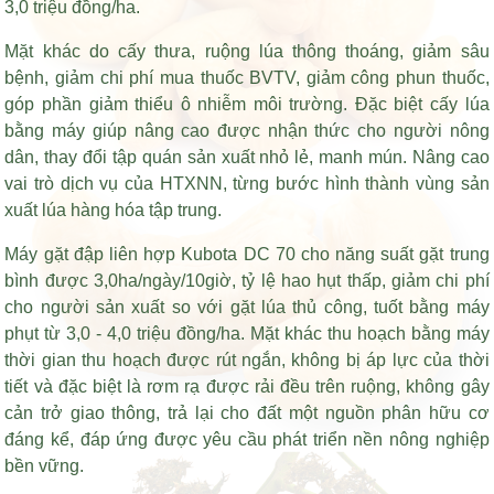
3,0 triệu đồng/ha.
Mặt khác do cấy thưa, ruộng lúa thông thoáng, giảm sâu
bệnh, giảm chi phí mua thuốc BVTV, giảm công phun thuốc,
góp phần giảm thiểu ô nhiễm môi trường. Đặc biệt cấy lúa
bằng máy giúp nâng cao được nhận thức cho người nông
dân, thay đổi tập quán sản xuất nhỏ lẻ, manh mún. Nâng cao
vai trò dịch vụ của HTXNN, từng bước hình thành vùng sản
xuất lúa hàng hóa tập trung.
Máy gặt đập liên hợp Kubota DC 70 cho năng suất gặt trung
bình được 3,0ha/ngày/10giờ, tỷ lệ hao hụt thấp, giảm chi phí
cho người sản xuất so với gặt lúa thủ công, tuốt bằng máy
phụt từ 3,0 - 4,0 triệu đồng/ha. Mặt khác thu hoạch bằng máy
thời gian thu hoạch được rút ngắn, không bị áp lực của thời
tiết và đặc biệt là rơm rạ được rải đều trên ruộng, không gây
cản trở giao thông, trả lại cho đất một nguồn phân hữu cơ
đáng kể, đáp ứng được yêu cầu phát triển nền nông nghiệp
bền vững.