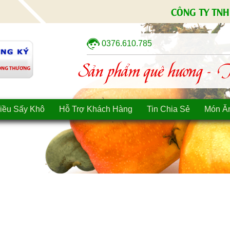
CÔNG TY TNH
0376.610.785
Sản phẩm quê hương - Tì
iều Sấy Khô
Hỗ Trợ Khách Hàng
Tin Chia Sẻ
Món Ă