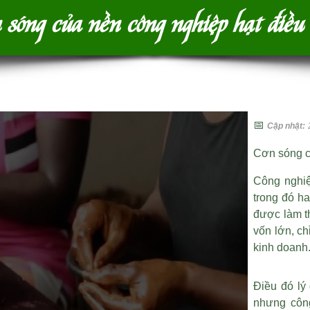
 sóng của nền công nghiệp hạt điề
📅
Cập nhật:
Cơn sóng c
Công nghiệ
trong đó ha
được làm t
vốn lớn, ch
kinh doanh
Điều đó lý 
nhưng công