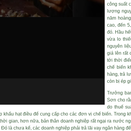
công suất 
lượng nguy
năm hoàng 
cao, đến 5
đó. Hầu hết
vừa lo thi
nguyên liệ
giá lên rấ
tới thời đi
chế biến k
hàng, trả 
còn bị ép g
Trưởng ban
Sơn cho rằ
do thuế su
hẩu hạt điều để cung cấp cho các đơn vị chế biến. Trong khi
hời gian, hơn nữa, bản thân doanh nghiệp rất ngại ra nước ngo
. Đó là chưa kể, các doanh nghiệp phải trả lãi vay ngân hàng đ