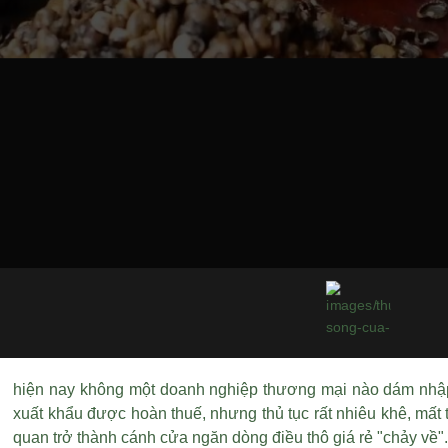
hiện nay không một doanh nghiệp thương mại nào dám nhập k
xuất khẩu được hoàn thuế, nhưng thủ tục rất nhiêu khê, mất t
quan trở thành cánh cửa ngăn dòng điều thô giá rẻ "chảy về"