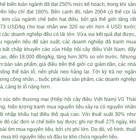
chế biến toàn ngành đã đạt 250% mức kế hoạch, trong khi sản
ên liệu chỉ đạt 160%. Bên cạnh đó, năm 2004 có thể coi là
kim của ngành chế biến hạt điều, bởi giá thế giới tăng rất
,73 USD/kg cho loại nhân ww 320 so với hơn 4 USD trước
 các doanh nghiệp đều có lãi lớn. Vừa vui kết quả đạt được,
ếu nguyên liệu để sản xuất, các doanh nghiệp đã tranh mua
u bất chấp khuyến cáo của Hiệp hội cây điều Việt Nam, đẩy
t cao, đến 18.000 đồng/kg, tăng hơn 30% so với trước. Nhưng
ểm bán sản phẩm, giá điều trên thế giới cứ giảm dần, các nhà
hông thể bán lỗ, nên phải neo hàng lại. Tới kỳ trả nợ ngân
lương công nhân... buộc phải bán sản phẩm, các doanh nghiệp
iá, càng bị lỗ nặng hơn.
 xúc tiến thương mại (Hiệp hội cây điều Việt Nam) Vũ Thái
ng, hiện tượng tranh mua nguyên liệu xảy ra có nguyên nhân
ất nhập khẩu hạt điều thô quá cao. Với thuế suất 30% như
 đó các đơn vị chế biến tuy được ghi nợ thuế 275 ngày, khi
ài tìm mua nguyên liệu, bởi chi phí lớn. Do đó, vô hình, thuế
ể mua trữ nguyên liệu và đầu tư kho chứa nguyên liệu.