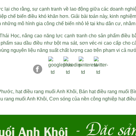
lại cho rằng, sự cạnh tranh về lao động giữa các doanh nghi
ệp chế biến điều khó khăn hơn. Giải bài toán này, kinh nghi
n những mô hình gia công chế biến nhỏ lẻ tại khu dân cư, nhằm
ái Học, nâng cao năng lực cạnh tranh cho sản phẩm điều bằn
ản phẩm sau dầu điều như bột ma sát, sơn véc-ni cao cấp cho cá
n vùng nguyên liệu năng suất chất lượng cao trên phạm vi cả nư
 Phước
,
hạt điều rang muối Anh Khôi
,
Bán hạt điều rang muối B
ều rang muối Anh Khôi
,
Cơn sóng của nền công nghiệp hạt điề
- Đặc sả
uối Anh Khôi