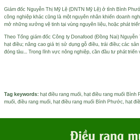
Giám đốc Nguyễn Thị Mỹ Lệ (DNTN Mỹ Lệ) ở tỉnh Bình Phước 
công nghiệp khác cũng là một nguyên nhân khiến doanh nghi
mở những xưởng vệ tinh tại vùng nguyên liệu, hoặc phát triể
Theo Tổng giám đốc Công ty Donafood (Đồng Nai) Nguyễn Th
hạt điều; nâng cao giá trị sử dụng gỗ điều, trái điều; các s
đóng tàu... Trong lĩnh vực nông nghiệp, cần đầu tư phát triể
Tag keywords:
hạt điều rang muối
,
hạt điều rang muối Bình
muối
,
điều rang muối
,
hạt điều rang muối Bình Phước
,
hạt đi
Điều rang m