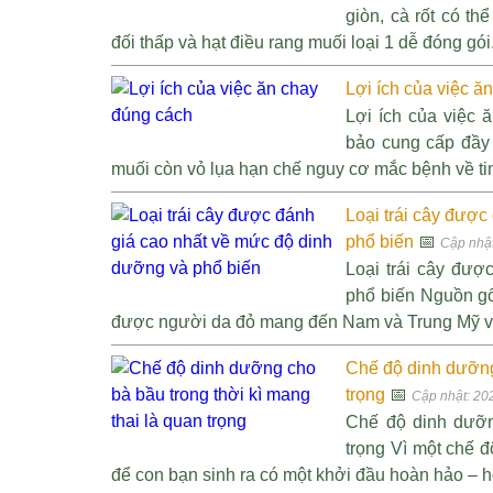
giòn, cà rốt có t
đối thấp và hạt điều rang muối loại 1 dễ đóng gói.
Lợi ích của việc ă
Lợi ích của việc
bảo cung cấp đầy 
muối còn vỏ lụa hạn chế nguy cơ mắc bệnh về tim
Loại trái cây đượ
phổ biến
📅
Cập nhật
Loại trái cây đư
phổ biến Nguồn gố
được người da đỏ mang đến Nam và Trung Mỹ và b
Chế độ dinh dưỡng 
trọng
📅
Cập nhật: 20
Chế độ dinh dưỡn
trọng Vì một chế đ
để con bạn sinh ra có một khởi đầu hoàn hảo – hơ