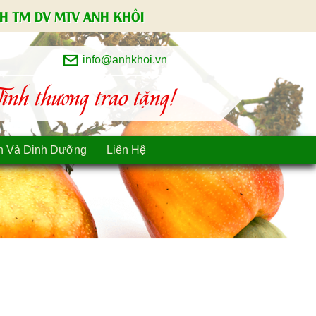
H TM DV MTV ANH KHÔI
info@anhkhoi.vn
nh thương trao tặng!
n Và Dinh Dưỡng
Liên Hệ