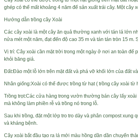
ghép có thể mất khoảng 4 năm để sản xuất trái cây. Một cây xo
Hướng dẫn trồng cây Xoài
Các cây xoài là một cây ăn quả thường xanh với tán lá lớn nh
nửa mét một năm, đạt đến độ cao 35 m và tán tán tròn 15 m.
Vị trí: Cây xoài cần mặt trời trong một ngày ở nơi an toàn 
khỏi băng giá.
Đất:Đào một lỗ lớn trên mặt đất và phá vỡ khối lớn của đất và
Nhân giống:Xoài có thể được trồng từ hạt ( trồng cây xoài t
Trồng trọt:Các cửa hàng trong vườn thường bán cây lấy xoài
mà không làm phiền rễ và trồng nó trong lỗ.
Sau khi trồng, đặt một lớp tro tro dày và phân compost xung q
và kháng bệnh.
Cây xoài bắt đầu tạo ra lá mới màu hồng dần dần chuyển thành