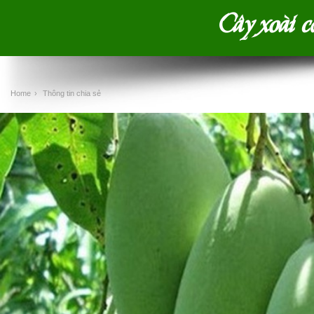
Cây xoài c
Home
›
Thông tin chia sẻ