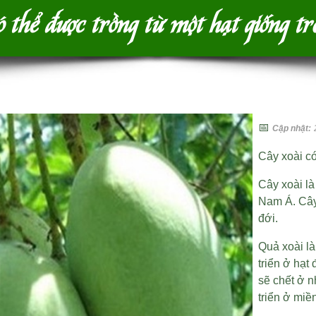
ó thể được trồng từ một hạt giống t
📅
Cập nhật:
Cây xoài có
Cây xoài l
Nam Á. Cây
đới.
Quả xoài là
triển ở
hạt 
sẽ chết ở n
triển ở miề