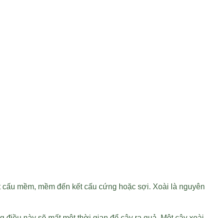
 kết cấu mềm, mềm đến kết cấu cứng hoặc sợi. Xoài là nguyên
g điều này sẽ mất một thời gian để cây ra quả. Một cây xoài