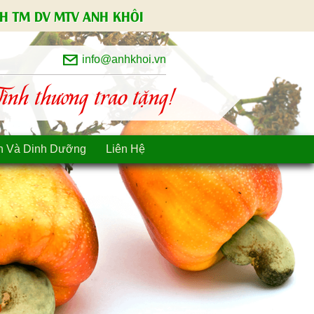
H TM DV MTV ANH KHÔI
info@anhkhoi.vn
nh thương trao tặng!
n Và Dinh Dưỡng
Liên Hệ