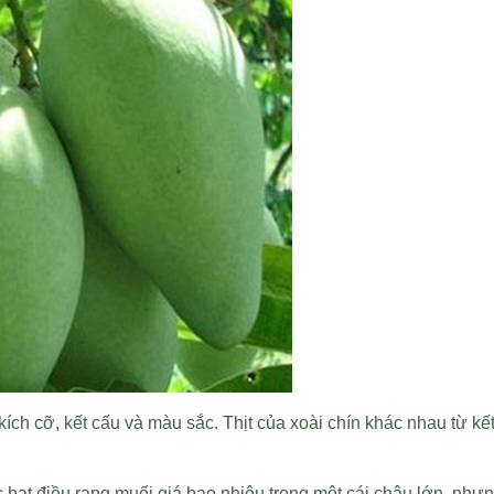
, kích cỡ, kết cấu và màu sắc. Thịt của xoài chín khác nhau từ
ặc
hạt điều rang muối giá bao nhiêu
trong một cái chậu lớn, nhưn