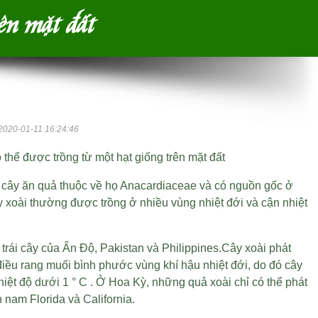
rên mặt đất
2020-01-11 16:24:46
 thể được trồng từ một hạt giống trên mặt đất
à cây ăn quả thuộc về họ Anacardiaceae và có nguồn gốc ở
 xoài thường được trồng ở nhiều vùng nhiệt đới và cận nhiệt
 trái cây của Ấn Độ, Pakistan và Philippines.Cây xoài phát
điều rang muối bình phước
vùng khí hậu nhiệt đới, do đó cây
hiệt độ dưới 1 ° C . Ở Hoa Kỳ, những quả xoài chỉ có thể phát
n nam Florida và California.