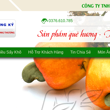
CÔNG TY TNH
0376.610.785
Sản phẩm quê hương - Tì
iều Sấy Khô
Hỗ Trợ Khách Hàng
Tin Chia Sẻ
Món Ă