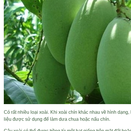
Có rất nhiều loại xoài. Khi xoài chín khác nhau về hình dạng
liệu được sử dụng để làm dưa chua hoặc nấu chín.
Cây xoài có thể được trồng từ một hạt giống trên mặt đất ho