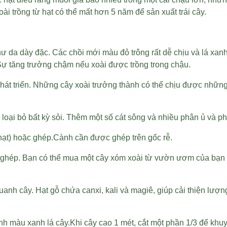
ài trồng từ hạt có thể mất hơn 5 năm để sản xuất trái cây.
ư da dày đặc. Các chồi mới màu đỏ trông rất dễ chịu và lá xanh
 Sự tăng trưởng chậm nếu xoài được trồng trong chậu.
để phát triển. Những cây xoài trưởng thành có thể chịu được 
 loại bỏ bất kỳ sỏi. Thêm một số cát sông và nhiều phân ủ và ph
ừ hạt) hoặc ghép.Cành cần được ghép trên gốc rễ.
 ghép. Bạn có thể mua một cây xóm xoài từ vườn ươm của bạn đ
uanh cây. Hạt gỗ chứa canxi, kali và magiê, giúp cải thiện lượn
 màu xanh lá cây.Khi cây cao 1 mét, cắt một phần 1/3 để khuyến