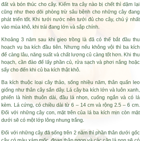
đất và bón thúc cho cây. Kiểm tra cây nào bị chết thì dặm lại
cũng như theo dõi phòng trừ sâu bệnh cho những cây đang
phát triển tốt. Khi tưới nước nên tưới đủ cho cây, chú ý nhất
vào mùa khô, khi trái đang lớn và sắp chính.
Khoảng 3 năm sau khi gieo trồng là đã có thể bắt đầu thu
hoạch vụ ba kích đầu tiên. Nhưng nếu không vội thì ba kích
để càng lâu, năng suất và chất lượng củ càng tốt hơn. Khi thu
hoạch, cần đào để lấy phần củ, rửa sạch và phơi nắng hoặc
sấy cho đến khi củ ba kích thật khô.
Ba kích thuộc loại cây thảo, sống nhiều năm, thân quấn leo
giống như thân cây sắn dây. Lá cây ba kích lớn và luôn xanh,
phiến là hình thuôn dài, đầu lá nhọn, cuống ngắn và có lá
kèm. Lá cứng, có chiều dài từ 6 – 14 cm và rộng 2.5 – 6 cm.
Đối với những cây con, mặt trên của lá ba kích mịn còn mặt
dưới sẽ có một lớp lông nhung trắng.
Đối với những cây đã sống trên 2 năm thì phần thân dưới gốc
cây có màu xám mốc, đoạn thân ngọn và các cặp lá non sẽ có