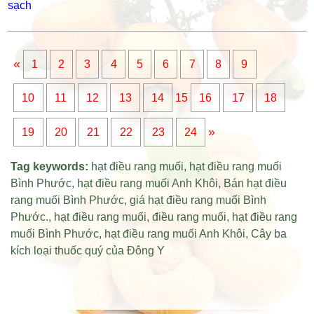
«
1
2
3
4
5
6
7
8
9
10
11
12
13
14
15
16
17
18
»
19
20
21
22
23
24
Tag keywords:
hạt điều rang muối
,
hạt điều rang muối
Bình Phước
,
hạt điều rang muối Anh Khôi
,
Bán hạt điều
rang muối Bình Phước
,
giá hạt điều rang muối Bình
Phước
.,
hạt điều rang muối
,
điều rang muối
,
hạt điều rang
muối Bình Phước
,
hạt điều rang muối Anh Khôi
,
Cây ba
kích loại thuốc quý của Đông Y