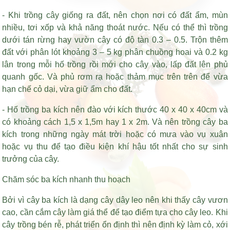
- Khi trồng cây giống ra đất, nên chọn nơi có đất ẩm, mùn
nhiều, tơi xốp và khả năng thoát nước. Nếu có thể thì trồng
dưới tán rừng hay vườn cây có độ tàn 0.3 – 0.5. Trộn thêm
đất với phân lót khoảng 3 – 5 kg phân chuồng hoai và 0.2 kg
lân trong mỗi hố trồng rồi mới cho cây vào, lấp đất lên phủ
quanh gốc. Và phủ rơm rạ hoặc thảm mục trên trên để vừa
hạn chế cỏ dại, vừa giữ ẩm cho đất.
- Hố trồng ba kích nên đào với kích thước 40 x 40 x 40cm và
có khoảng cách 1,5 x 1,5m hay 1 x 2m. Và nên trồng cây ba
kích trong những ngày mát trời hoặc có mưa vào vụ xuân
hoặc vụ thu để tạo điều kiện khí hậu tốt nhất cho sự sinh
trưởng của cây.
Chăm sóc ba kích nhanh thu hoạch
Bởi vì cây ba kích là dạng cây dây leo nên khi thấy cây vươn
cao, cần cắm cây làm giá thể để tạo điểm tựa cho cây leo. Khi
cây trồng bén rễ, phát triển ổn định thì nên định kỳ làm cỏ, xới