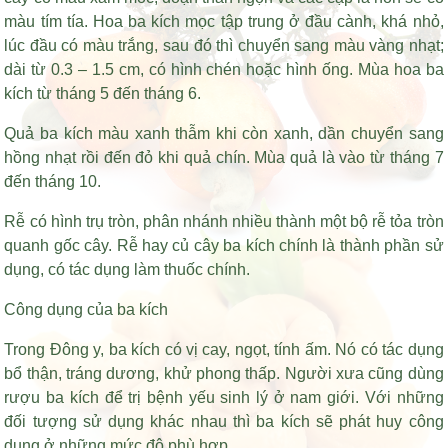
màu tím tía. Hoa ba kích mọc tập trung ở đầu cành, khá nhỏ,
lúc đầu có màu trắng, sau đó thì chuyển sang màu vàng nhạt;
dài từ 0.3 – 1.5 cm, có hình chén hoặc hình ống. Mùa hoa ba
kích từ tháng 5 đến tháng 6.
Quả ba kích màu xanh thẫm khi còn xanh, dần chuyển sang
hồng nhạt rồi đến đỏ khi quả chín. Mùa quả là vào từ tháng 7
đến tháng 10.
Rễ có hình trụ tròn, phân nhánh nhiều thành một bộ rễ tỏa tròn
quanh gốc cây. Rễ hay củ cây ba kích chính là thành phần sử
dụng, có tác dụng làm thuốc chính.
Công dụng của ba kích
Trong Đông y, ba kích có vị cay, ngọt, tính ấm. Nó có tác dụng
bổ thận, tráng dương, khử phong thấp. Người xưa cũng dùng
rượu ba kích để trị bệnh yếu sinh lý ở nam giới. Với những
đối tượng sử dụng khác nhau thì ba kích sẽ phát huy công
dụng ở những mức độ phù hợp.