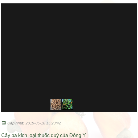
📅
Cập nhật:
2019-05-18 15:23:42
Cây ba kích loại thuốc quý của Đông Y