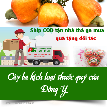
Cây ba kích loại thuốc quý của
Đông Y
Home
›
Thông tin chia sẻ