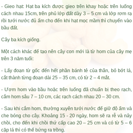
- Gieo hạt: Hạt ba kích được gieo trên khay hoặc trên luống
cách nhau 15cm, trên phủ lớp đất dày 3 – 5 cm và lớp rơm rạ
rồi tưới nước đủ ẩm cho đến khi hạt mọc mầm thì chuyển vào
bầu đất.
Cây ba kích giống.
Một cách khác để tạo nên cây con mới là từ hom của cây mẹ
trên 3 năm tuổi:
- Lấy đoạn từ gốc đến hết phần bánh tẻ của thân, bỏ bớt lá,
cắt thành từng đoạn dài 25 – 35 cm, có từ 2 – 4 mắt.
- Ươm hom vào bầu hoặc trên luống đã chuẩn bị theo rạch,
cắm hom sâu 7 – 10 cm, các rạch cách nhau 20 – 30 cm.
- Sau khi cắm hom, thường xuyên tưới nước để giữ độ ẩm và
che bóng cho cây. Khoảng 15 - 20 ngày, hom sẽ ra rễ và nảy
chồi, cho đến khi chồi thứ cấp cao 20 – 25 cm và có từ 5 – 6
cặp lá thì có thể bứng ra trồng.