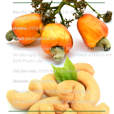
Địa chỉ:
367 tổ 5 - ấp 2 - xã Lộc Điền - huyện Lộc Ninh
- tỉnh Bình Phước
Hotline:
0376.610.785
Email:
info@anhkhoi.vn
Giấy phép kinh doanh - MST: 380 118 6351 - Đăng ký
lần đầu ngày 24/10/2018 do Sở kế hoạch & Đầu tư tỉnh
Bình Phước cấp
Giờ làm việc:
8:00h AM – 20:00h PM
Website:
www.anhkhoi.vn
Chịu trách nhiệm nội dung Trần Công Hiệp
Bản quyền nội dung website www.anhkhoi.vn