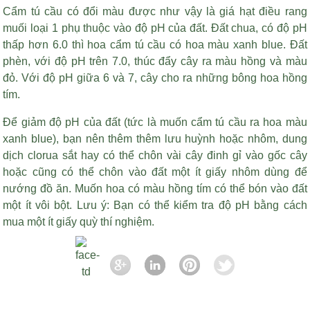
Cẩm tú cầu có đổi màu được như vậy là
giá hạt điều rang
muối loại 1
phụ thuộc vào độ pH của đất. Đất chua, có độ pH
thấp hơn 6.0 thì hoa cẩm tú cầu có hoa màu xanh blue. Đất
phèn, với độ pH trên 7.0, thúc đẩy cây ra màu hồng và màu
đỏ. Với độ pH giữa 6 và 7, cây cho ra những bông hoa hồng
tím.
Để giảm độ pH của đất (tức là muốn cẩm tú cầu ra hoa màu
xanh blue), bạn nên thêm thêm lưu huỳnh hoặc nhôm, dung
dịch clorua sắt hay có thể chôn vài cây đinh gỉ vào gốc cây
hoặc cũng có thể chôn vào đất một ít giấy nhôm dùng để
nướng đồ ăn. Muốn hoa có màu hồng tím có thể bón vào đất
một ít vôi bột. Lưu ý: Bạn có thể kiểm tra độ pH bằng cách
mua một ít giấy quỳ thí nghiệm.