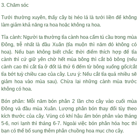
3. Chăm sóc
Tưới thường xuyên, thấy cây bị héo lá là tưới liền để không
làm giảm khả năng ra hoa hoặc không ra hoa.
Tỉa cành: Người ta thường tỉa cành hoa cẩm tú cầu trong mùa
Đông, trễ nhất là đầu Xuân (tỉa muộn thì năm đó không có
hoa). Nếu bạn không biết chắc thời điểm thích hợp để tỉa
cành thì cứ giữ yên chờ hết mùa bông thì cắt bỏ bông (nếu
cành cao thì cắt tỉa ở đốt lá thứ 6 đếm từ bông xuống gốc/cắt
tỉa bớt tuỳ chiều cao của cây. Lưu ý: Nếu cắt tỉa quá nhiều sẽ
giảm hoa vào mùa sau). Chừa lại những cành mùa trước
không có hoa.
Bón phân: Mỗi năm bón phân 2 lần cho cây vào cuối mùa
Đông và đầu mùa Xuân. Lượng phân bón thay đổi tùy theo
kích thước của cây. Vùng có khí hậu ấm bón phân vào tháng
5-6, nơi lạnh thì tháng 6-7. Ngoài việc bón phân hóa học thì
bạn có thể bổ sung thêm phân chuồng hoa mục cho cây.