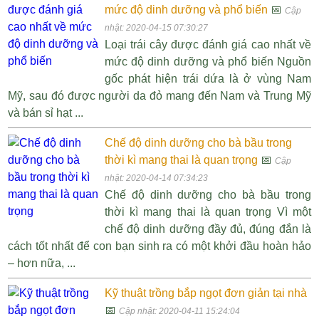
mức độ dinh dưỡng và phổ biến
📅
Cập
nhật: 2020-04-15 07:30:27
Loại trái cây được đánh giá cao nhất về
mức độ dinh dưỡng và phổ biến Nguồn
gốc phát hiện trái dứa là ở vùng Nam
Mỹ, sau đó được người da đỏ mang đến Nam và Trung Mỹ
và bán sỉ hạt ...
Chế độ dinh dưỡng cho bà bầu trong
thời kì mang thai là quan trọng
📅
Cập
nhật: 2020-04-14 07:34:23
Chế độ dinh dưỡng cho bà bầu trong
thời kì mang thai là quan trọng Vì một
chế độ dinh dưỡng đầy đủ, đúng đắn là
cách tốt nhất để con bạn sinh ra có một khởi đầu hoàn hảo
– hơn nữa, ...
Kỹ thuật trồng bắp ngọt đơn giản tại nhà
📅
Cập nhật: 2020-04-11 15:24:04