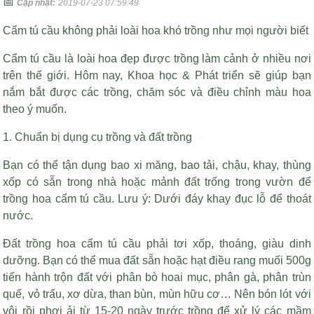
📅
Cập nhật:
2019-07-23 07:59:49
Cẩm tú cầu không phải loài hoa khó trồng như mọi người biết
Cẩm tú cầu là loài hoa đẹp được trồng làm cảnh ở nhiều nơi
trên thế giới. Hôm nay, Khoa học & Phát triển sẽ giúp bạn
nắm bắt được các trồng, chăm sóc và điều chỉnh màu hoa
theo ý muốn.
1. Chuẩn bị dụng cụ trồng và đất trồng
Bạn có thể tận dụng bao xi măng, bao tải, chậu, khay, thùng
xốp có sẵn trong nhà hoặc mảnh đất trống trong vườn để
trồng hoa cẩm tú cầu. Lưu ý: Dưới đáy khay đục lỗ để thoát
nước.
Đất trồng hoa cẩm tú cầu phải tơi xốp, thoáng, giàu dinh
dưỡng. Bạn có thể mua đất sẵn hoặc
hạt điều rang muối 500g
tiến hành trộn đất với phân bò hoai mục, phân gà, phân trùn
quế, vỏ trấu, xơ dừa, than bùn, mùn hữu cơ… Nên bón lót với
vôi rồi phơi ải từ 15-20 ngày trước trồng để xử lý các mầm