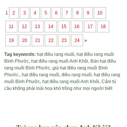
1
2
3
4
5
6
7
8
9
10
11
12
13
14
15
16
17
18
»
19
20
21
22
23
24
Tag keywords:
hạt điều rang muối
,
hạt điều rang muối
Bình Phước
,
hạt điều rang muối Anh Khôi
,
Bán hạt điều
rang muối Bình Phước
,
giá hạt điều rang muối Bình
Phước
.,
hạt điều rang muối
,
điều rang muối
,
hạt điều rang
muối Bình Phước
,
hạt điều rang muối Anh Khôi
,
Cẩm tú
cầu không phải loài hoa khó trồng như mọi người biết