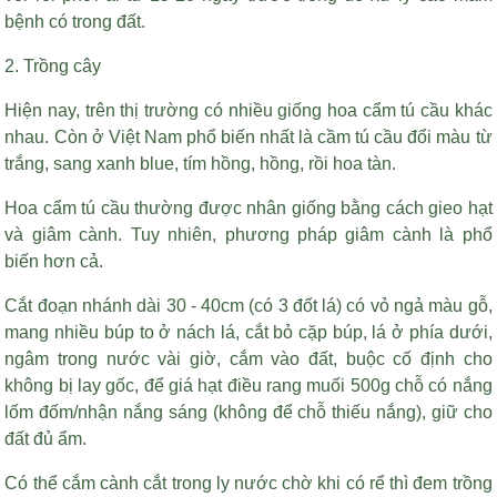
bệnh có trong đất.
2. Trồng cây
Hiện nay, trên thị trường có nhiều giống hoa cẩm tú cầu khác
nhau. Còn ở Việt Nam phổ biến nhất là cầm tú cầu đổi màu từ
trắng, sang xanh blue, tím hồng, hồng, rồi hoa tàn.
Hoa cẩm tú cầu thường được nhân giống bằng cách gieo hạt
và giâm cành. Tuy nhiên, phương pháp giâm cành là phổ
biến hơn cả.
Cắt đoạn nhánh dài 30 - 40cm (có 3 đốt lá) có vỏ ngả màu gỗ,
mang nhiều búp to ở nách lá, cắt bỏ cặp búp, lá ở phía dưới,
ngâm trong nước vài giờ, cắm vào đất, buộc cố định cho
không bị lay gốc, để
giá hạt điều rang muối 500g
chỗ có nắng
lốm đốm/nhận nắng sáng (không để chỗ thiếu nắng), giữ cho
đất đủ ẩm.
Có thể cắm cành cắt trong ly nước chờ khi có rể thì đem trồng