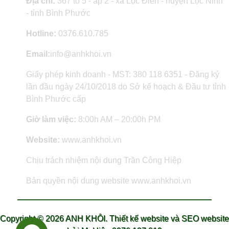
Địa chỉ:
367 tổ 5 - ấp 2 - xã Lộc Điền - huyện Lộc Ninh
- tỉnh Bình Phước
Hotline:
0376.610.785
Email:
info@anhkhoi.vn
Giấy phép kinh doanh - MST: 380 118 6351 - Đăng ký
lần đầu ngày 24/10/2018 do Sở kế hoạch & Đầu tư tỉnh
Bình Phước cấp
Giờ làm việc:
8:00h AM – 20:00h PM
Website:
www.anhkhoi.vn
Chịu trách nhiệm nội dung Trần Công Hiệp
Bản quyền nội dung website www.anhkhoi.vn
Copyright ©
2026 ANH KHÔI.
Thiết kế website và SEO website