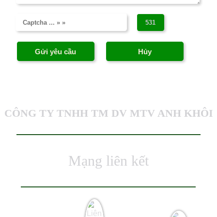
CÔNG TY TNHH TM DV MTV ANH KHÔI
Mạng liên kết