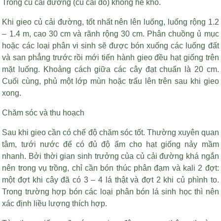
Trồng củ cải đường (củ cải đỏ) không hề khó.
Khi gieo củ cải đường, tốt nhất nên lên luống, luống rộng 1.2
– 1.4 m, cao 30 cm và rãnh rộng 30 cm. Phân chuồng ủ mục
hoặc các loại phân vi sinh sẽ được bón xuống các luống đất
và san phẳng trước rồi mới tiến hành gieo đều hạt giống trên
mặt luống. Khoảng cách giữa các cây đạt chuẩn là 20 cm.
Cuối cùng, phủ một lớp mùn hoặc trấu lên trên sau khi gieo
xong.
Chăm sóc và thu hoạch
Sau khi gieo cần có chế độ chăm sóc tốt. Thường xuyên quan
tâm, tưới nước để có đủ độ ẩm cho hạt giống nảy mầm
nhanh. Bởi thời gian sinh trưởng của củ cải đường khá ngắn
nên trong vụ trồng, chỉ cần bón thúc phân đạm và kali 2 đợt:
một đợt khi cây đã có 3 – 4 lá thật và đợt 2 khi củ phình to.
Trong trường hợp bón các loại phân bón lá sinh học thì nên
xác định liều lượng thích hợp.