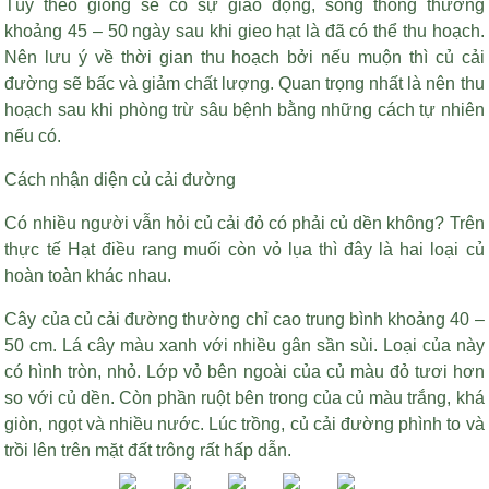
Tùy theo giống sẽ có sự giao động, song thông thường
khoảng 45 – 50 ngày sau khi gieo hạt là đã có thể thu hoạch.
Nên lưu ý về thời gian thu hoạch bởi nếu muộn thì củ cải
đường sẽ bấc và giảm chất lượng. Quan trọng nhất là nên thu
hoạch sau khi phòng trừ sâu bệnh bằng những cách tự nhiên
nếu có.
Cách nhận diện củ cải đường
Có nhiều người vẫn hỏi củ cải đỏ có phải củ dền không? Trên
thực tế
Hạt điều rang muối còn vỏ lụa
thì đây là hai loại củ
hoàn toàn khác nhau.
Cây của củ cải đường thường chỉ cao trung bình khoảng 40 –
50 cm. Lá cây màu xanh với nhiều gân sần sùi. Loại của này
có hình tròn, nhỏ. Lớp vỏ bên ngoài của củ màu đỏ tươi hơn
so với củ dền. Còn phần ruột bên trong của củ màu trắng, khá
giòn, ngọt và nhiều nước. Lúc trồng, củ cải đường phình to và
trồi lên trên mặt đất trông rất hấp dẫn.