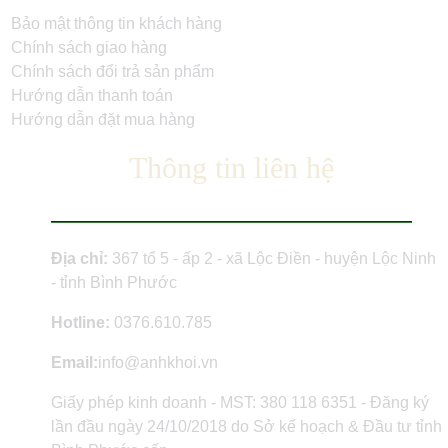
Bảo mật thông tin khách hàng
Chính sách giao hàng
Chính sách đổi trả sản phẩm
Hướng dẫn thanh toán
Hướng dẫn đặt mua hàng
Thông tin liên hệ
Địa chỉ:
367 tổ 5 - ấp 2 - xã Lộc Điền - huyện Lộc Ninh
- tỉnh Bình Phước
Hotline:
0376.610.785
Email:
info@anhkhoi.vn
Giấy phép kinh doanh - MST: 380 118 6351 - Đăng ký
lần đầu ngày 24/10/2018 do Sở kế hoạch & Đầu tư tỉnh