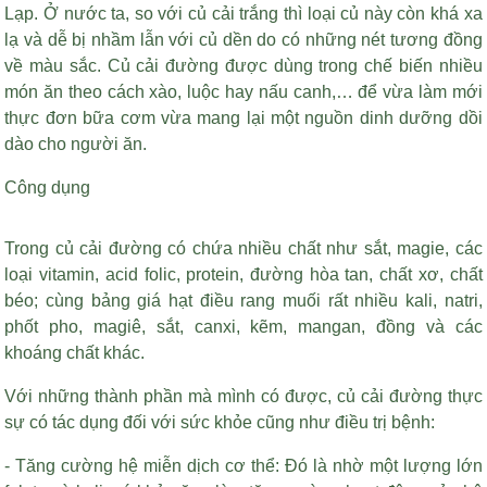
Lạp. Ở nước ta, so với củ cải trắng thì loại củ này còn khá xa
lạ và dễ bị nhầm lẫn với củ dền do có những nét tương đồng
về màu sắc. Củ cải đường được dùng trong chế biến nhiều
món ăn theo cách xào, luộc hay nấu canh,… để vừa làm mới
thực đơn bữa cơm vừa mang lại một nguồn dinh dưỡng dồi
dào cho người ăn.
Công dụng
Trong củ cải đường có chứa nhiều chất như sắt, magie, các
loại vitamin, acid folic, protein, đường hòa tan, chất xơ, chất
béo; cùng
bảng giá hạt điều rang muối
rất nhiều kali, natri,
phốt pho, magiê, sắt, canxi, kẽm, mangan, đồng và các
khoáng chất khác.
Với những thành phần mà mình có được, củ cải đường thực
sự có tác dụng đối với sức khỏe cũng như điều trị bệnh:
- Tăng cường hệ miễn dịch cơ thể: Đó là nhờ một lượng lớn