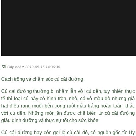
📅
Cập nhật:
2019-05-15 14:36:30
Cách trồng và chăm sóc củ cải đường
Củ cải đường thường bị nhầm lẫn với củ dền, tuy nhiên thực
tế thì loại củ này có hình tròn, nhỏ, có vỏ màu đỏ nhưng
giá
hạt điều rang muối
bên trong ruột màu trắng hoàn toàn khác
với củ dền. Những món ăn được chế biến từ củ cải đường
giàu dinh dưỡng và thực sự tốt cho sức khỏe.
Củ cải đường hay còn gọi là củ cải đỏ, có nguồn gốc từ Hy