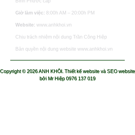
Bình Phước cấp
Giờ làm việc:
8:00h AM – 20:00h PM
Website:
www.anhkhoi.vn
Chịu trách nhiệm nội dung Trần Công Hiệp
Bản quyền nội dung website www.anhkhoi.vn
Copyright ©
2026 ANH KHÔI.
Thiết kế website và SEO website
bởi Mr Hiệp 0976 137 019