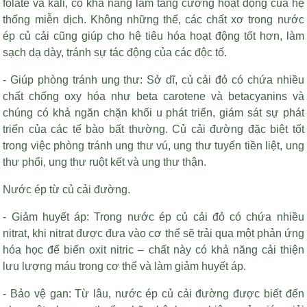
folate và kali, có khả năng làm tăng cường hoạt động của hệ
thống miễn dịch. Không những thế, các chất xơ trong nước
ép củ cải cũng giúp cho hệ tiêu hóa hoạt động tốt hơn, làm
sạch dạ dày, tránh sự tác động của các độc tố.
- Giúp phòng tránh ung thư: Sở dĩ, củ cải đỏ có chứa nhiều
chất chống oxy hóa như beta carotene và betacyanins và
chúng có khả ngăn chặn khối u phát triển, giám sát sự phát
triển của các tế bào bất thường. Củ cải đường đặc biệt tốt
trong việc phòng tránh ung thư vú, ung thư tuyến tiền liệt, ung
thư phổi, ung thư ruột kết và ung thư thận.
Nước ép từ củ cải đường.
- Giảm huyết áp: Trong nước ép củ cải đỏ có chứa nhiều
nitrat, khi nitrat được đưa vào cơ thể sẽ trải qua một phản ứng
hóa học để biến oxit nitric – chất này có khả năng cải thiện
lưu lượng máu trong cơ thể và làm giảm huyết áp.
- Bảo vệ gan: Từ lâu, nước ép củ cải đường được biết đến