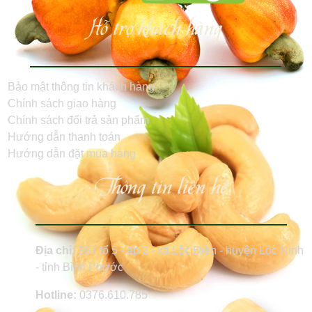
Hỗ trợ khách hàng
Bảo mật thông tin khách hàng
Chính sách giao hàng
Chính sách đổi trả sản phẩm
Hướng dẫn thanh toán
Hướng dẫn đặt mua hàng
Thông tin liên hệ
Địa chỉ:
367 tổ 5 - ấp 2 - xã Lộc Điền - huyện Lộc Ninh
- tỉnh Bình Phước
Hotline:
0376.610.785