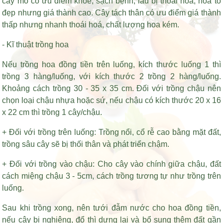
cấy mô có ưu điểm khoẻ, sạch bệnh, lâu bị thoái hoá, hoa to
đẹp nhưng giá thành cao. Cây tách thân có ưu điểm giá thành
thấp nhưng nhanh thoái hoá, chất lượng hoa kém.
- Kĩ thuật trồng hoa
Nếu trồng hoa đồng tiền trên luống, kích thước luống 1 thì
trồng 3 hàng/luống, với kích thước 2 trồng 2 hàng/luống.
Khoảng cách trồng 30 - 35 x 35 cm. Đối với trồng chậu nên
chọn loại chậu nhựa hoặc sứ, nếu chậu có kích thước 20 x 16
x 22 cm thì trồng 1 cây/chậu.
+ Đối với trồng trên luống: Trồng nổi, cổ rễ cao bằng mặt đất,
trồng sâu cây sẽ bị thối thân và phát triển chậm.
+ Đối với trồng vào chậu: Cho cây vào chính giữa chậu, đất
cách miệng chậu 3 - 5cm, cách trồng tương tự như trồng trên
luống.
Sau khi trồng xong, nên tưới đẫm nước cho hoa đồng tiền,
nếu cây bị nghiêng, đổ thì dựng lại và bổ sung thêm đất gần