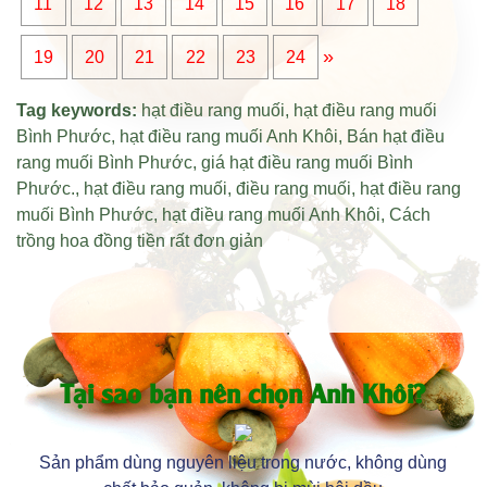
11
12
13
14
15
16
17
18
»
19
20
21
22
23
24
Tag keywords:
hạt điều rang muối
,
hạt điều rang muối
Bình Phước
,
hạt điều rang muối Anh Khôi
,
Bán hạt điều
rang muối Bình Phước
,
giá hạt điều rang muối Bình
Phước
.,
hạt điều rang muối
,
điều rang muối
,
hạt điều rang
muối Bình Phước
,
hạt điều rang muối Anh Khôi
,
Cách
trồng hoa đồng tiền rất đơn giản
Tại sao bạn nên chọn Anh Khôi?
Sản phẩm dùng nguyên liệu trong nước, không dùng