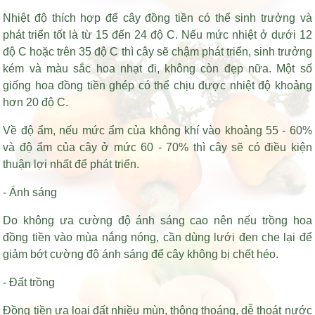
Nhiệt độ thích hợp để cây đồng tiền có thể sinh trưởng và
phát triển tốt là từ 15 đến 24 độ C. Nếu mức nhiệt ở dưới 12
độ C hoặc trên 35 độ C thì cây sẽ chậm phát triển, sinh trưởng
kém và màu sắc hoa nhạt đi, không còn đẹp nữa. Một số
giống hoa đồng tiền ghép có thể chịu được nhiệt độ khoảng
hơn 20 độ C.
Về độ ẩm, nếu mức ẩm của không khí vào khoảng 55 - 60%
và độ ẩm của cây ở mức 60 - 70% thì cây sẽ có điều kiện
thuận lợi nhất để phát triển.
- Ánh sáng
Do không ưa cường độ ánh sáng cao nên nếu trồng hoa
đồng tiền vào mùa nắng nóng, cần dùng lưới đen che lại để
giảm bớt cường độ ánh sáng để cây không bị chết héo.
- Đất trồng
Đồng tiền ưa loại đất nhiều mùn, thông thoáng, dễ thoát nước