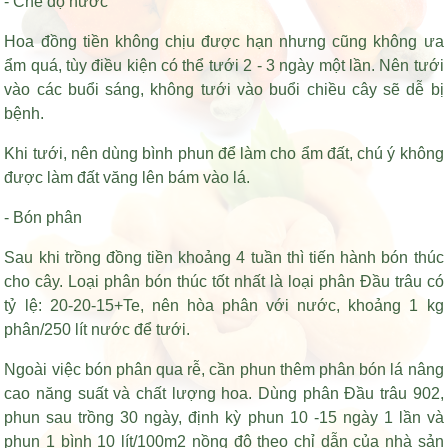
- Chế độ nước
Hoa đồng tiền không chịu được hạn nhưng cũng không ưa
ẩm quá, tùy điều kiện có thể tưới 2 - 3 ngày một lần. Nên tưới
vào các buổi sáng, không tưới vào buổi chiều cây sẽ dễ bị
bệnh.
Khi tưới, nên dùng bình phun để làm cho ẩm đất, chú ý không
được làm đất văng lên bám vào lá.
- Bón phân
Sau khi trồng đồng tiền khoảng 4 tuần thì tiến hành bón thúc
cho cây. Loại phân bón thúc tốt nhất là loại phân Đầu trâu có
tỷ lệ: 20-20-15+Te, nên hòa phân với nước, khoảng 1 kg
phân/250 lít nước để tưới.
Ngoài việc bón phân qua rễ, cần phun thêm phân bón lá nâng
cao năng suất và chất lượng hoa. Dùng phân Đầu trâu 902,
phun sau trồng 30 ngày, định kỳ phun 10 -15 ngày 1 lần và
phun 1 bình 10 lít/100m2 nồng độ theo chỉ dẫn của nhà sản