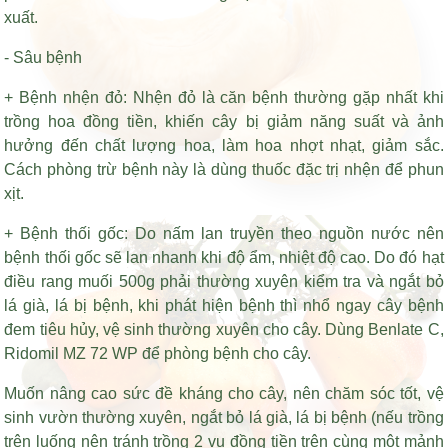
xuất.
- Sâu bệnh
+ Bệnh nhện đỏ: Nhện đỏ là căn bệnh thường gặp nhất khi
trồng hoa đồng tiền, khiến cây bị giảm năng suất và ảnh
hưởng đến chất lượng hoa, làm hoa nhợt nhạt, giảm sắc.
Cách phòng trừ bệnh này là dùng thuốc đặc trị nhện để phun
xịt.
+ Bệnh thối gốc: Do nấm lan truyền theo nguồn nước nên
bệnh thối gốc sẽ lan nhanh khi độ ẩm, nhiệt độ cao. Do đó
hạt
điều rang muối 500g
phải thường xuyên kiểm tra và ngắt bỏ
lá già, lá bị bệnh, khi phát hiện bệnh thì nhổ ngay cây bệnh
đem tiêu hủy, vệ sinh thường xuyên cho cây. Dùng Benlate C,
Ridomil MZ 72 WP để phòng bệnh cho cây.
Muốn nâng cao sức đề kháng cho cây, nên chăm sóc tốt, vệ
sinh vườn thường xuyên, ngắt bỏ lá già, lá bị bệnh (nếu trồng
trên luống nên tránh trồng 2 vụ đồng tiền trên cùng một mảnh