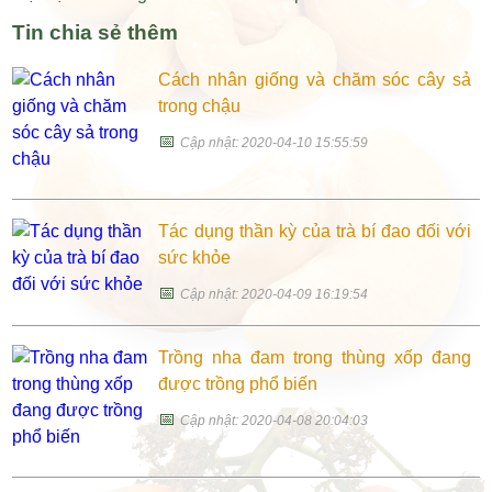
Tin chia sẻ thêm
Cách nhân giống và chăm sóc cây sả
trong chậu
📅
Cập nhật: 2020-04-10 15:55:59
Tác dụng thần kỳ của trà bí đao đối với
sức khỏe
📅
Cập nhật: 2020-04-09 16:19:54
Trồng nha đam trong thùng xốp đang
được trồng phổ biến
📅
Cập nhật: 2020-04-08 20:04:03