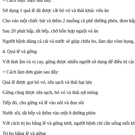
+ Cách thực hiện sau đây:
Sử dụng 1 quả lê đã được cắt bỏ vỏ và thái khúc vừa ăn
Cho vào một chiếc bát và thêm 2 muỗng cà phê đường phèn, đem hấp
Sau 20 phút hấp, tắt bếp, chờ hỗn hợp nguội và ăn
Người bệnh dùng cả cái và nước sẽ giúp chữa ho, làm dịu vòm họng, t
4. Quả lê và gừng
Với tính ấm và vị cay, gừng được nhiều người sử dụng để điều trị cá
+ Cách làm đơn giản sau đây:
Quả lê được gọt bỏ vỏ, rửa sạch và thái hạt lựu
Gừng cũng được rửa sạch, bỏ vỏ và thái sợi mỏng
Tiếp đó, cho gừng và lê vào nôi và đun sôi
Nước sôi, tắt bếp và thêm vào một ít đường phèn
Với cách trị ho bằng lê và gừng tươi, người bệnh chỉ cần uống mỗi k
Trị ho bằng lê và gừng