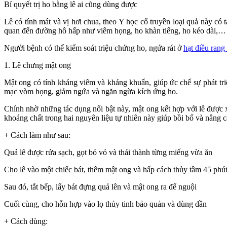
Bí quyết trị ho bằng lê ai cũng dùng được
Lê có tính mát và vị hơi chua, theo Y học cổ truyền loại quả này có
quan đến đường hô hấp như viêm họng, ho khàn tiếng, ho kéo dài,…
Người bệnh có thể kiểm soát triệu chứng ho, ngứa rát ở
hạt điều rang
1. Lê chưng mật ong
Mật ong có tính kháng viêm và kháng khuẩn, giúp ức chế sự phát tr
mạc vòm họng, giảm ngứa và ngăn ngừa kích ứng ho.
Chính nhờ những tác dụng nổi bật này, mật ong kết hợp với lê được xe
khoáng chất trong hai nguyên liệu tự nhiên này giúp bồi bổ và nâng c
+ Cách làm như sau:
Quả lê được rửa sạch, gọt bỏ vỏ và thái thành từng miếng vừa ăn
Cho lê vào một chiếc bát, thêm mật ong và hấp cách thủy tầm 45 phú
Sau đó, tắt bếp, lấy bát đựng quả lên và mật ong ra để nguội
Cuối cùng, cho hỗn hợp vào lọ thủy tinh bảo quản và dùng dần
+ Cách dùng: