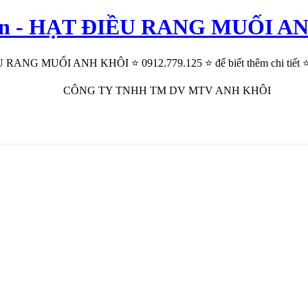
n giản - HẠT ĐIỀU RANG MUỐI 
IỀU RANG MUỐI ANH KHÔI ⭐ 0912.779.125 ⭐ để biết thêm chi tiết ⭐
CÔNG TY TNHH TM DV MTV ANH KHÔI