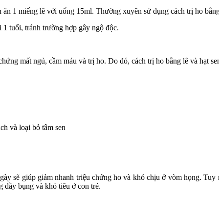
n ăn 1 miếng lê với uống 15ml. Thường xuyên sử dụng cách trị ho bằng 
 1 tuổi, tránh trường hợp gây ngộ độc.
rị chứng mất ngủ, cầm máu và trị ho. Do đó, cách trị ho bằng lê và hạt 
ạch và loại bỏ tâm sen
ngày sẽ giúp giảm nhanh triệu chứng ho và khó chịu ở vòm họng. Tuy nh
 đầy bụng và khó tiêu ở con trẻ.