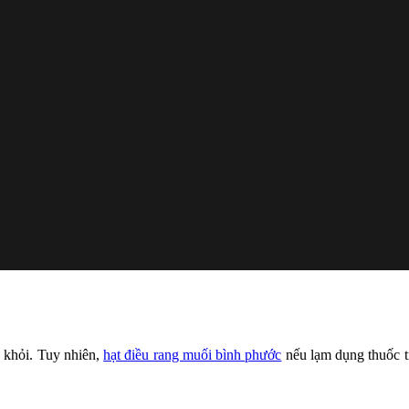
h khỏi. Tuy nhiên,
hạt điều rang muối bình phước
nếu lạm dụng thuốc tr