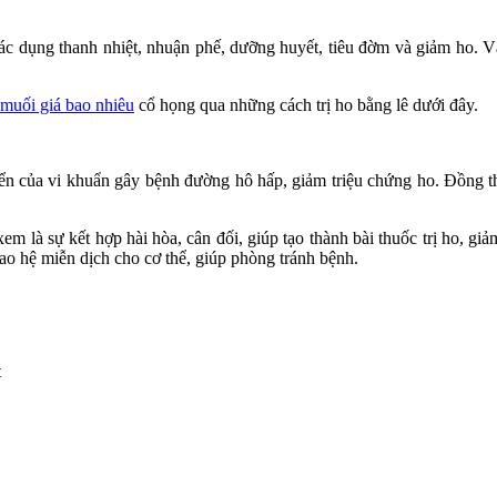
 tác dụng thanh nhiệt, nhuận phế, dưỡng huyết, tiêu đờm và giảm ho. 
 muối giá bao nhiêu
cổ họng qua những cách trị ho bằng lê dưới đây.
iển của vi khuẩn gây bệnh đường hô hấp, giảm triệu chứng ho. Đồng th
m là sự kết hợp hài hòa, cân đối, giúp tạo thành bài thuốc trị ho, gi
ao hệ miễn dịch cho cơ thể, giúp phòng tránh bệnh.
t