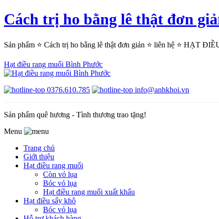
Cách trị ho bằng lê thật đơ
Sản phẩm ⭐ Cách trị ho bằng lê thật đơn giản ⭐ liên hệ ⭐ HẠT Đ
Hạt điều rang muối Bình Phước
0376.610.785
info@anhkhoi.vn
Sản phẩm quê hương - Tình thương trao tặng!
Menu
Trang chủ
Giới thiệu
Hạt điều rang muối
Còn vỏ lụa
Bóc vỏ lụa
Hạt điều rang muối xuất khẩu
Hạt điều sấy khô
Bóc vỏ lụa
Hỗ trợ khách hàng