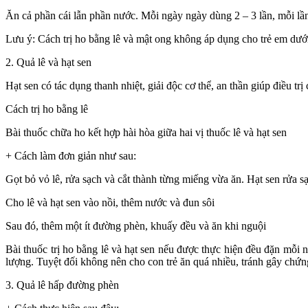
Ăn cả phần cái lẫn phần nước. Mỗi ngày ngày dùng 2 – 3 lần, mỗi lầ
Lưu ý: Cách trị ho bằng lê và mật ong không áp dụng cho trẻ em dưới
2. Quả lê và hạt sen
Hạt sen có tác dụng thanh nhiệt, giải độc cơ thể, an thần giúp điều t
Cách trị ho bằng lê
Bài thuốc chữa ho kết hợp hài hòa giữa hai vị thuốc lê và hạt sen
+ Cách làm đơn giản như sau:
Gọt bỏ vỏ lê, rửa sạch và cắt thành từng miếng vừa ăn. Hạt sen rửa s
Cho lê và hạt sen vào nồi, thêm nước và đun sôi
Sau đó, thêm một ít đường phèn, khuấy đều và ăn khi nguội
Bài thuốc trị ho bằng lê và hạt sen nếu được thực hiện đều đặn mỗi 
lượng. Tuyệt đối không nên cho con trẻ ăn quá nhiều, tránh gây chứng
3. Quả lê hấp đường phèn