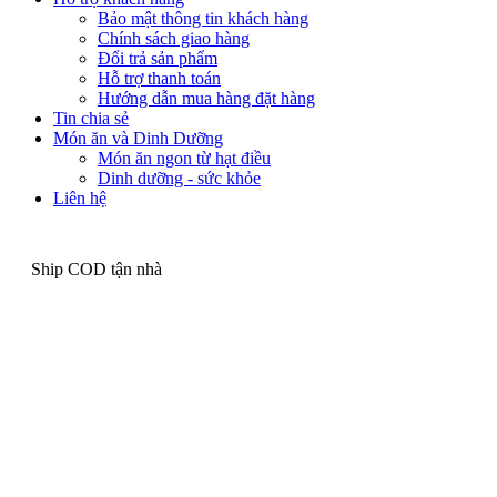
Bảo mật thông tin khách hàng
Chính sách giao hàng
Đổi trả sản phẩm
Hỗ trợ thanh toán
Hướng dẫn mua hàng đặt hàng
Tin chia sẻ
Món ăn và Dinh Dưỡng
Món ăn ngon từ hạt điều
Dinh dưỡng - sức khỏe
Liên hệ
Ship COD tận nhà