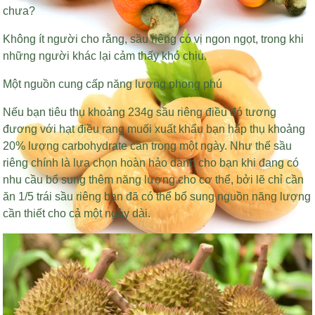
chưa?
Không ít người cho rằng, sầu riêng có vị ngon ngọt, trong khi
những người khác lại cảm thấy khó chịu.
Một nguồn cung cấp năng lượng phong phú
Nếu bạn tiêu thụ khoảng 234g sầu riêng điều đó tương
đương với
hạt điều rang muối xuất khẩu
bạn hấp thụ khoảng
20% lượng carbohydrate cần trong một ngày. Như thế sầu
riêng chính là lựa chọn hoàn hảo dành cho bạn khi đang có
nhu cầu bổ sung thêm năng lượng cho cơ thể, bởi lẽ chỉ cần
ăn 1/5 trái sầu riêng bạn đã có thể bổ sung nguồn năng lượng
cần thiết cho cả một ngày dài.