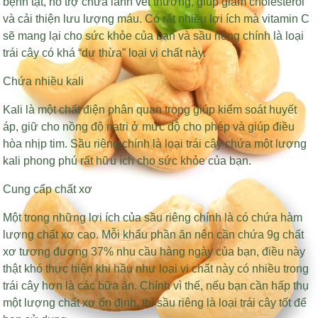
bệnh tật, hỗ trợ chữa lành vết thương, giúp giảm cholesterol
và cải thiện lưu lượng máu. Có rất nhiều lợi ích mà vitamin C
sẽ mang lại cho sức khỏe của bạn và sầu riêng chính là loại
trái cây có khá “dư thừa” loại vi chất này.
Chứa nhiều kali
Kali là một chất điện phân quan trọng giúp kiểm soát huyết
áp, giữ cho nồng độ natri ở mức độ cho phép và giúp điều
hòa nhịp tim. Sầu riêng chính là loại trái cây chứa một lượng
kali phong phú rất hữu ích cho sức khỏe của bạn.
Cung cấp chất xơ
Một trong những lợi ích của sầu riêng chính là có chứa hàm
lượng chất xơ cao. Mỗi khẩu phần ăn nên cần chứa 9g chất
xơ tương đương 37% nhu cầu hàng ngày của bạn, điều này
thật khó thực hiện khi hầu như loại vi chất này có nhiều trong
trái cây hơn là các bữa ăn. Chính vì thế, nếu bạn cần hấp thụ
một lượng chất xơ ổn định, thì sầu riêng là loại trái cây tốt để