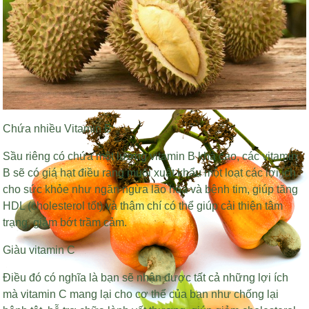
Chứa nhiều Vitamin B
Sầu riêng có chứa một lượng vitamin B khá cao, các vitamin
B sẽ có
giá hạt điều rang muối xuất khẩu
một loạt các lợi ích
cho sức khỏe như ngăn ngừa lão hóa và bệnh tim, giúp tăng
HDL (cholesterol tốt) và thậm chí có thể giúp cải thiện tâm
trạng, giảm bớt trầm cảm.
Giàu vitamin C
Điều đó có nghĩa là bạn sẽ nhận được tất cả những lợi ích
mà vitamin C mang lại cho cơ thể của bạn như chống lại