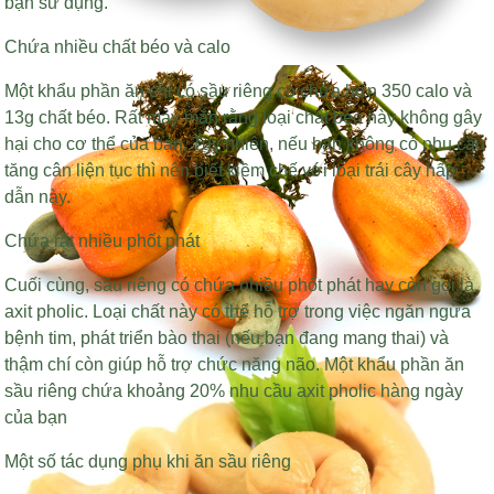
bạn sử dụng.
Chứa nhiều chất béo và calo
Một khẩu phần ăn chỉ có sầu riêng có chứa hơn 350 calo và
13g chất béo. Rất may mắn rằng loại chất béo này không gây
hại cho cơ thể của bạn. Tuy nhiên, nếu bạn không có nhu cầu
tăng cân liên tục thì nên biết kiềm chế với loại trái cây hấp
dẫn này.
Chứa rất nhiều phốt phát
Cuối cùng, sầu riêng có chứa nhiều phốt phát hay còn gọi là
axit pholic. Loại chất này có thể hỗ trợ trong việc ngăn ngừa
bệnh tim, phát triển bào thai (nếu bạn đang mang thai) và
thậm chí còn giúp hỗ trợ chức năng não. Một khẩu phần ăn
sầu riêng chứa khoảng 20% nhu cầu axit pholic hàng ngày
của bạn
Một số tác dụng phụ khi ăn sầu riêng