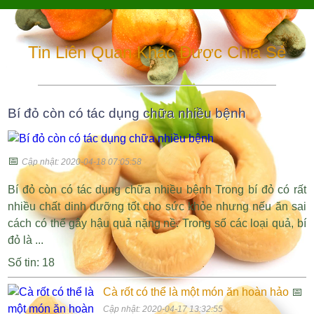
Tin Liên Quan Khác Được Chia Sẻ
Bí đỏ còn có tác dụng chữa nhiều bệnh
📅
Cập nhật: 2020-04-18 07:05:58
Bí đỏ còn có tác dụng chữa nhiều bệnh Trong bí đỏ có rất
nhiều chất dinh dưỡng tốt cho sức khỏe nhưng nếu ăn sai
cách có thể gây hậu quả nặng nề. Trong số các loại quả, bí
đỏ là ...
Số tin: 18
Cà rốt có thể là một món ăn hoàn hảo
📅
Cập nhật: 2020-04-17 13:32:55