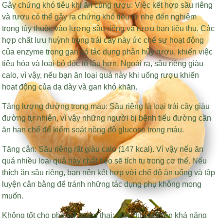
Gây chứng khó tiêu khi ăn cùng rượu: Việc kết hợp sầu riêng
và rượu có thể gây ra chứng khó tiêu từ nhẹ đến nghiêm
trọng tùy thuộc vào lượng sầu riêng và rượu bạn tiêu thụ. Các
hợp chất lưu huỳnh trong trái cây này ức chế sự hoạt động
của enzyme trong gan có tác dụng phân hủy rượu, khiến việc
tiêu hóa và loại bỏ độc tố lâu hơn. Ngoài ra, sầu riêng giàu
calo, vì vậy, nếu bạn ăn loại quả này khi uống rượu khiến
hoạt động của dạ dày và gan khó khăn.
Tăng lượng đường trong máu: Sầu riêng là loại trái cây giàu
đường tự nhiên, vì vậy những người bị bệnh tiểu đường cần
ăn hạn chế để kiểm soát nồng độ glucose trong máu.
Tăng cân: Sầu riêng rất giàu calo (147 kcal). Vì vậy nếu ăn
quá nhiều loại quả này chất béo sẽ tích tụ trong cơ thể. Nếu
thích ăn sầu riêng, bạn nên kết hợp với chế độ ăn uống và tập
luyện cân bằng để tránh những tác dụng phụ không mong
muốn.
Không tốt cho phụ nữ mang thai: Mặc dù cải thiện khả năng