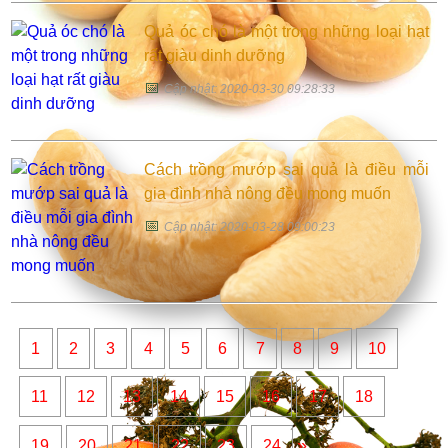
Quả óc chó là một trong những loại hạt
rất giàu dinh dưỡng
📅
Cập nhật: 2020-03-30 09:28:33
Cách trồng mướp sai quả là điều mỗi
gia đình nhà nông đều mong muốn
📅
Cập nhật: 2020-03-28 09:00:23
1
2
3
4
5
6
7
8
9
10
11
12
13
14
15
16
17
18
»
19
20
21
22
23
24