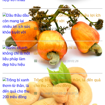
Dầu thầu dầu còn mang lại nhiều lợi ích
sức khỏe tuyệt vời
📅
Cập nhật: 2020-04-03 08:41:56
Nước chanh không chỉ là một liệu pháp
làm đẹp hữu hiệu
📅
Cập nhật: 2020-04-01 10:01:26
Trồng bí xanh thơm từ thân, lá đến quả
cho thu 200 triệu đồng
📅
Cập nhật: 2020-03-31 09:37:14