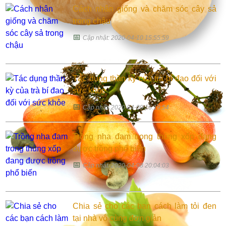
Cách nhân giống và chăm sóc cây sả
trong chậu
📅
Cập nhật: 2020-04-10 15:55:59
Tác dụng thần kỳ của trà bí đao đối với
sức khỏe
📅
Cập nhật: 2020-04-09 16:19:54
Trồng nha đam trong thùng xốp đang
được trồng phổ biến
📅
Cập nhật: 2020-04-08 20:04:03
Chia sẻ cho các bạn cách làm tỏi đen
tại nhà vô cùng đơn giản