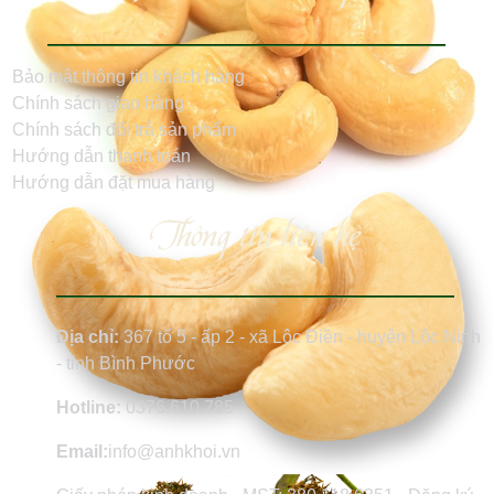
Bảo mật thông tin khách hàng
Chính sách giao hàng
Chính sách đổi trả sản phẩm
Hướng dẫn thanh toán
Hướng dẫn đặt mua hàng
Thông tin liên hệ
Địa chỉ:
367 tổ 5 - ấp 2 - xã Lộc Điền - huyện Lộc Ninh
- tỉnh Bình Phước
Hotline:
0376.610.785
Email:
info@anhkhoi.vn