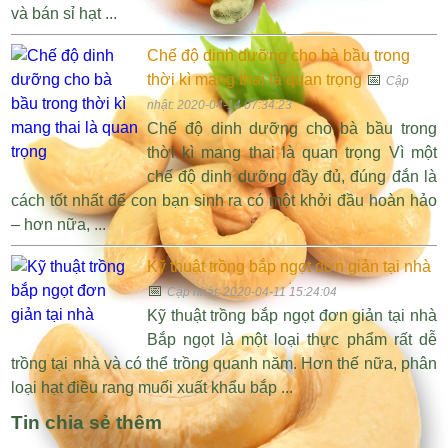
và bán sỉ hạt ...
Chế độ dinh dưỡng cho bà bầu trong
thời kì mang thai là quan trọng
📅
Cập
nhật: 2020-04-14 07:34:23
Chế độ dinh dưỡng cho bà bầu trong
thời kì mang thai là quan trọng Vì một
chế độ dinh dưỡng đầy đủ, đúng đắn là
cách tốt nhất để con bạn sinh ra có một khởi đầu hoàn hảo
– hơn nữa, ...
Kỹ thuật trồng bắp ngọt đơn giản tại nhà
📅
Cập nhật: 2020-04-11 15:24:04
Kỹ thuật trồng bắp ngọt đơn giản tại nhà
Bắp ngọt là một loại thực phẩm rất dễ
trồng tại nhà và có thể trồng quanh năm. Hơn thế nữa, phân
loại hạt điều rang muối xuất khẩu bắp ...
Tin chia sẻ thêm