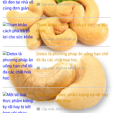
📅
Cập nhật: 2020-04-07 20:51:48
Tham khảo cách pha trà có lợi cho sức
khỏe
📅
Cập nhật: 2020-04-06 20:35:54
Detox là phương pháp ăn uống hạn chế
tối đa các chất hoá học
📅
Cập nhật: 2020-04-06 09:10:22
Một số loại thực phẩm kiêng kỵ rất hay
bị kết hợp với nhau
📅
Cập nhật: 2020-04-04 09:24:04