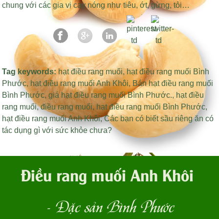
chung với các gia vị cay nóng như tiêu, ớt, gừng, tỏi…
Tag keywords:
hạt điều rang muối
,
hạt điều rang muối Bình
Phước
,
hạt điều rang muối Anh Khôi
,
Bán hạt điều rang muối
Bình Phước
,
giá hạt điều rang muối Bình Phước
.,
hạt điều
rang muối
,
điều rang muối
,
hạt điều rang muối Bình Phước
,
hạt điều rang muối Anh Khôi
,
Các bạn có biết sầu riêng ăn có
tác dụng gì với sức khỏe chưa?
Điều rang muối Anh Khôi
- Đặc sản Bình Phước