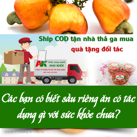
Các bạn có biết sầu riêng ăn có tác
dụng gì với sức khỏe chưa?
Home
›
Thông tin chia sẻ