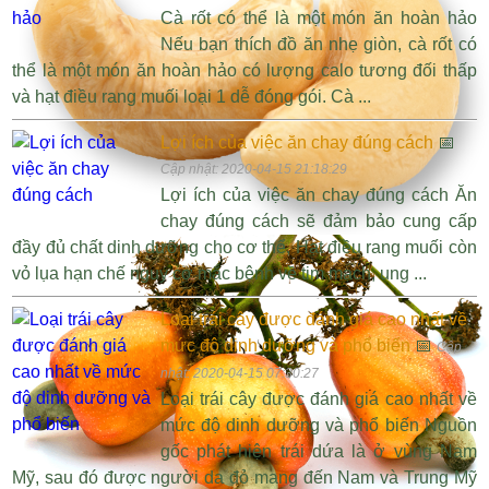
Cà rốt có thể là một món ăn hoàn hảo
Nếu bạn thích đồ ăn nhẹ giòn, cà rốt có
thể là một món ăn hoàn hảo có lượng calo tương đối thấp
và hạt điều rang muối loại 1 dễ đóng gói. Cà ...
Lợi ích của việc ăn chay đúng cách
📅
Cập nhật: 2020-04-15 21:18:29
Lợi ích của việc ăn chay đúng cách Ăn
chay đúng cách sẽ đảm bảo cung cấp
đầy đủ chất dinh dưỡng cho cơ thể, Hạt điều rang muối còn
vỏ lụa hạn chế nguy cơ mắc bệnh về tim mạch, ung ...
Loại trái cây được đánh giá cao nhất về
mức độ dinh dưỡng và phổ biến
📅
Cập
nhật: 2020-04-15 07:30:27
Loại trái cây được đánh giá cao nhất về
mức độ dinh dưỡng và phổ biến Nguồn
gốc phát hiện trái dứa là ở vùng Nam
Mỹ, sau đó được người da đỏ mang đến Nam và Trung Mỹ