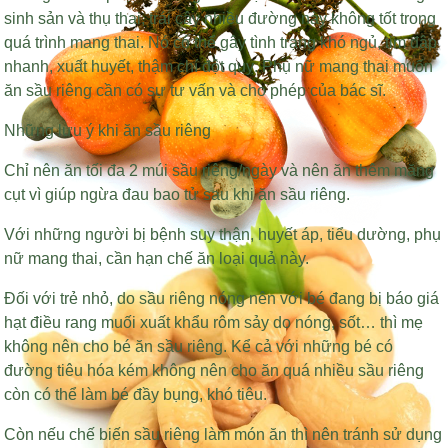
sinh sản và thụ thai, trái cây nhiều đường này không tốt trong
quá trình mang thai. Nó có thể gây tình trạng khó ngủ, tim đập
nhanh, xuất huyết, thậm chí đột quỵ. Phụ nữ mang thai muốn
ăn sầu riêng cần có sự tư vấn và cho phép của bác sĩ.
Những lưu ý khi ăn sầu riêng
Chỉ nên ăn tối đa 2 múi sầu riêng/ngày và nên ăn thêm măng
cụt vì giúp ngừa đau bao tử sau khi ăn sầu riêng.
Với những người bị bệnh suy thận, huyết áp, tiểu dường, phụ
nữ mang thai, cần hạn chế ăn loại quả này.
Đối với trẻ nhỏ, do sầu riêng nóng nên với bé đang bị
báo giá
hạt điều rang muối xuất khẩu
rôm sảy do nóng, sốt… thì mẹ
không nên cho bé ăn sầu riêng. Kể cả với những bé có
đường tiêu hóa kém không nên cho ăn quá nhiều sầu riêng
còn có thể làm bé đầy bụng, khó tiêu.
Còn nếu chế biến sầu riêng làm món ăn thì nên tránh sử dụng