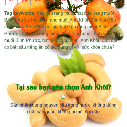
Tag keywords:
hạt điều rang muối
,
hạt điều rang muối
Bình Phước
,
hạt điều rang muối Anh Khôi
,
Bán hạt điều
rang muối Bình Phước
,
giá hạt điều rang muối Bình
Phước
.,
hạt điều rang muối
,
điều rang muối
,
hạt điều rang
muối Bình Phước
,
hạt điều rang muối Anh Khôi
,
Các bạn
có biết sầu riêng ăn có tác dụng gì với sức khỏe chưa?
Tại sao bạn nên chọn Anh Khôi?
Sản phẩm dùng nguyên liệu trong nước, không dùng
chất bảo quản, không bị mùi hôi dầu