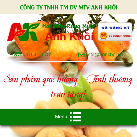
CÔNG TY TNHH TM DV MTV ANH KHÔI
0376.610.785
info@anhkhoi.vn
Sản phẩm quê hương - Tình thương
trao tặng!
Menu