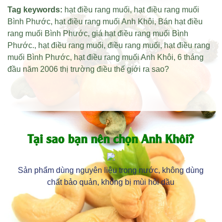
Tag keywords:
hạt điều rang muối
,
hạt điều rang muối
Bình Phước
,
hạt điều rang muối Anh Khôi
,
Bán hạt điều
rang muối Bình Phước
,
giá hạt điều rang muối Bình
Phước
.,
hạt điều rang muối
,
điều rang muối
,
hạt điều rang
muối Bình Phước
,
hạt điều rang muối Anh Khôi
,
6 tháng
đầu năm 2006 thị trường điều thế giới ra sao?
Tại sao bạn nên chọn Anh Khôi?
Sản phẩm dùng nguyên liệu trong nước, không dùng
chất bảo quản, không bị mùi hôi dầu