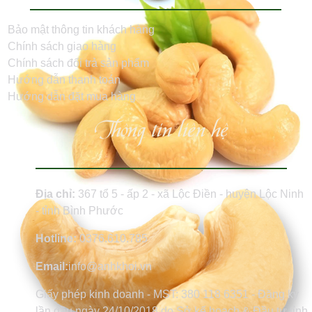
Bảo mật thông tin khách hàng
Chính sách giao hàng
Chính sách đổi trả sản phẩm
Hướng dẫn thanh toán
Hướng dẫn đặt mua hàng
Thông tin liên hệ
Địa chỉ:
367 tổ 5 - ấp 2 - xã Lộc Điền - huyện Lộc Ninh
- tỉnh Bình Phước
Hotline:
0376.610.785
Email:
info@anhkhoi.vn
Giấy phép kinh doanh - MST: 380 118 6351 - Đăng ký
lần đầu ngày 24/10/2018 do Sở kế hoạch & Đầu tư tỉnh