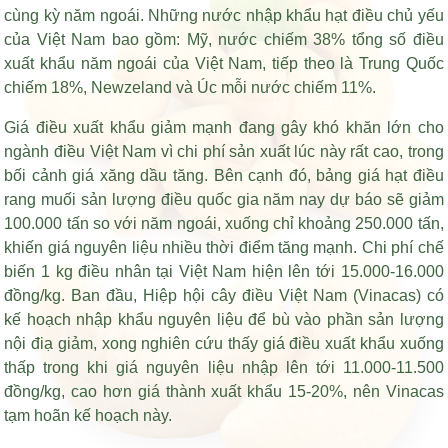
cùng kỳ năm ngoái. Những nước nhập khẩu hạt điều chủ yếu
của Việt Nam bao gồm: Mỹ, nước chiếm 38% tổng số điều
xuất khẩu năm ngoái của Việt Nam, tiếp theo là Trung Quốc
chiếm 18%, Newzeland và Úc mỗi nước chiếm 11%.
Giá điều xuất khẩu giảm mạnh đang gây khó khăn lớn cho
ngành điều Việt Nam vì chi phí sản xuất lúc này rất cao, trong
bối cảnh giá xăng dầu tăng. Bên cạnh đó,
bảng giá hạt điều
rang muối
sản lượng điều quốc gia năm nay dự báo sẽ giảm
100.000 tấn so với năm ngoái, xuống chỉ khoảng 250.000 tấn,
khiến giá nguyên liệu nhiều thời điểm tăng mạnh. Chi phí chế
biến 1 kg điều nhân tại Việt Nam hiện lên tới 15.000-16.000
đồng/kg. Ban đầu, Hiệp hội cây điều Việt Nam (Vinacas) có
kế hoạch nhập khẩu nguyên liệu để bù vào phần sản lượng
nội điạ giảm, xong nghiên cứu thấy giá điều xuất khẩu xuống
thấp trong khi giá nguyên liệu nhập lên tới 11.000-11.500
đồng/kg, cao hơn giá thành xuất khẩu 15-20%, nên Vinacas
tạm hoãn kế hoạch này.