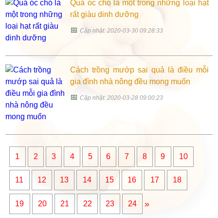
Quả óc chó là một trong những loại hạt
rất giàu dinh dưỡng
📅
Cập nhật: 2020-03-30 09:28:33
Cách trồng mướp sai quả là điều mỗi
gia đình nhà nông đều mong muốn
📅
Cập nhật: 2020-03-28 09:00:23
1
2
3
4
5
6
7
8
9
10
11
12
13
14
15
16
17
18
»
19
20
21
22
23
24