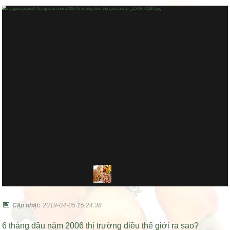
📅
Cập nhật:
2019-04-05 15:24:38
6 tháng đầu năm 2006 thị trường điều thế giới ra sao?