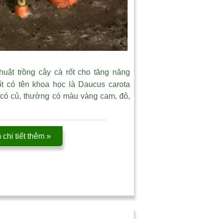
huật trồng cây cà rốt cho tăng năng
ốt có tên khoa học là Daucus carota
y có củ, thường có màu vàng cam, đỏ,
chi tiết thêm »