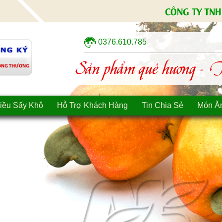
CÔNG TY TNH
0376.610.785
Sản phẩm quê hương - Tì
iều Sấy Khô
Hỗ Trợ Khách Hàng
Tin Chia Sẻ
Món Ă