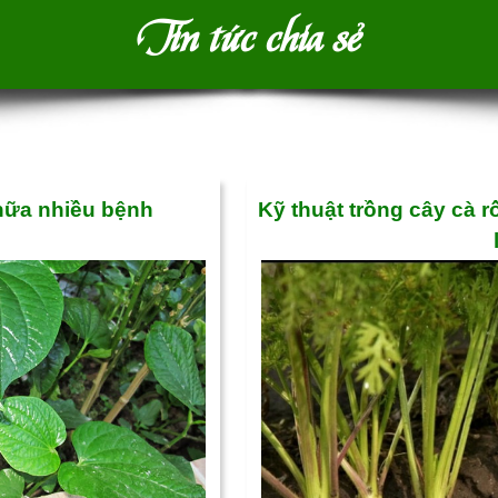
Tin tức chia sẻ
chữa nhiều bệnh
Kỹ thuật trồng cây cà r