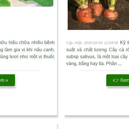
c hữu hiệu chữa nhiều bệnh
Kỹ t
Cập nhật: 2020-02-04 12:04:59
g làm gia vị khi nấu canh.
suất và chất lượng Cây cà r
dùng tươi như một vị thuốc
subsp sativus, là một loại câ
vàng, trắng hay tía. Phần ...
êm »
👉 Xem 