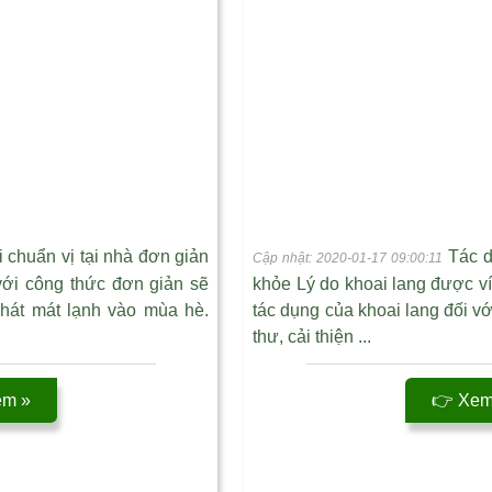
chuẩn vị tại nhà đơn giản
Tác d
Cập nhật: 2020-01-17 09:00:11
ới công thức đơn giản sẽ
khỏe Lý do khoai lang được v
khát mát lạnh vào mùa hè.
tác dụng của khoai lang đối 
thư, cải thiện ...
êm »
👉 Xem 