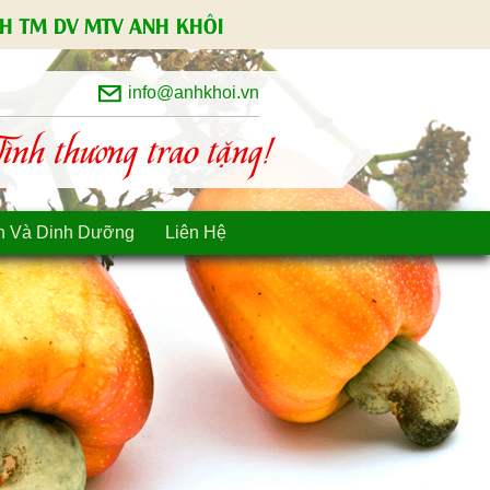
H TM DV MTV ANH KHÔI
info@anhkhoi.vn
nh thương trao tặng!
n Và Dinh Dưỡng
Liên Hệ