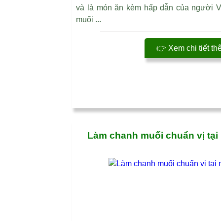
và là món ăn kèm hấp dẫn của người Việ
muối ...
👉 Xem chi tiết th
Làm chanh muối chuẩn vị tại