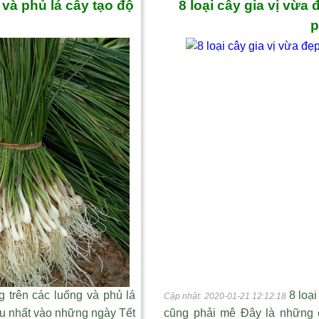
và phủ lá cây tạo độ
8 loại cây gia vị vừa 
p
g trên các luống và phủ lá
8 loại
Cập nhật: 2020-01-21 12:12:18
ều nhất vào những ngày Tết
cũng phải mê Đây là những c