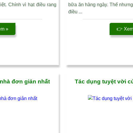
t. Chính vì hạt điều rang
bữa ăn hàng ngày. Thế nhưng lạ
điều ...
êm »
👉 Xem 
 nhà đơn giản nhất
Tác dụng tuyệt vời c